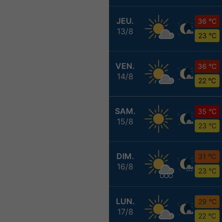
JEU.
36 °C
13/8
23 °C
VEN.
36 °C
14/8
22 °C
SAM.
35 °C
15/8
23 °C
DIM.
31 °C
16/8
23 °C
LUN.
29 °C
17/8
22 °C