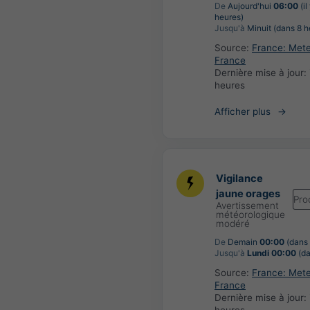
De
Aujourd'hui
06:00
(il
heures)
Jusqu'à
Minuit (dans 8 h
Source:
France: Met
France
Dernière mise à jour:
heures
Afficher plus
Vigilance
jaune orages
Pro
Avertissement
météorologique
modéré
De
Demain
00:00
(dans 
Jusqu'à
Lundi 00:00
(da
Source:
France: Met
France
Dernière mise à jour: