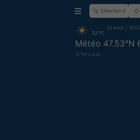
13 km/h
16:0
32 °C
Météo 47.53°N 
371m s.n.m.