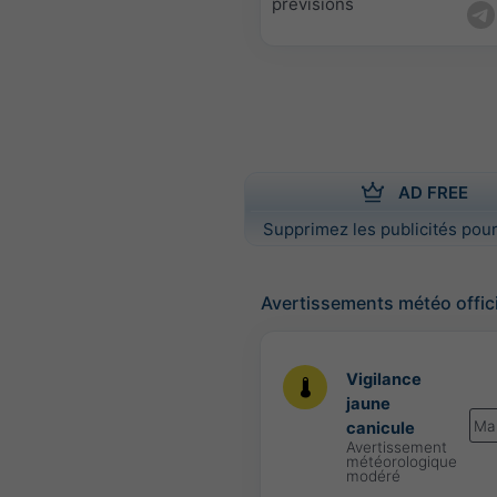
prévisions
AD FREE
Supprimez les publicités pour
Avertissements météo offic
Vigilance
jaune
Ma
canicule
Avertissement
météorologique
modéré