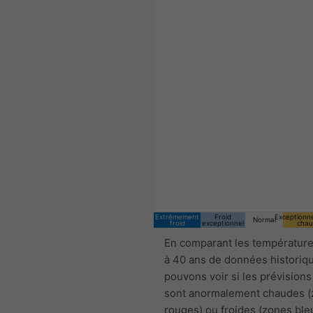
15:00 CEST
Sat 8
Sun 9
Extrêmement
Froid
Exceptionn
Normal
froid
exceptionnel
chau
En comparant les température
à 40 ans de données historiq
pouvons voir si les prévisions
sont anormalement chaudes 
rouges) ou froides (zones ble