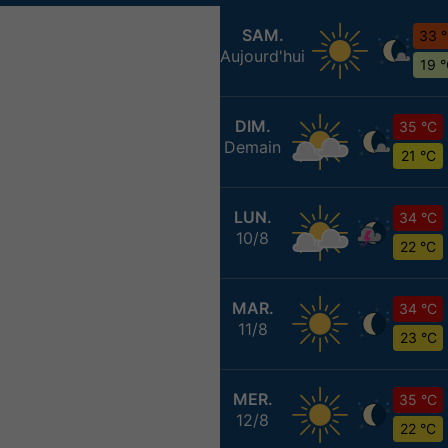
SAM.
33 
Aujourd'hui
19 
DIM.
35 °C
Demain
21 °C
LUN.
34 °C
10/8
22 °C
MAR.
34 °C
11/8
23 °C
MER.
35 °C
12/8
22 °C