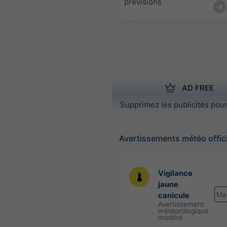
prévisions
AD FREE
Supprimez les publicités pour
Avertissements météo offic
Vigilance
jaune
Ma
canicule
Avertissement
météorologique
modéré