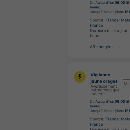
De
Aujourd'hui
06:00
(il
heure)
Jusqu'à
Minuit (dans 16 
Source:
France: Met
France
Dernière mise à jour:
heure
Afficher plus
Vigilance
jaune orages
Ma
Avertissement
météorologique
modéré
De
Aujourd'hui
06:00
(il
heure)
Jusqu'à
Minuit (dans 16 
Source:
France: Met
France
Dernière mise à jour: