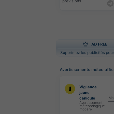
prévisions
AD FREE
Supprimez les publicités pour
Avertissements météo offic
Vigilance
jaune
Ma
canicule
Avertissement
météorologique
modéré