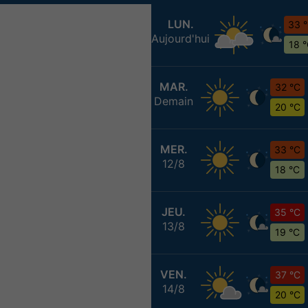
LUN.
33 
Aujourd'hui
18 
MAR.
32 °C
Demain
20 °C
MER.
33 °C
12/8
18 °C
JEU.
35 °C
13/8
19 °C
VEN.
37 °C
14/8
20 °C