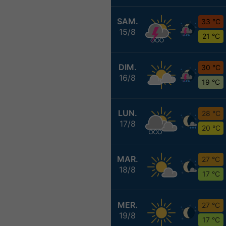
SAM.
33 °C
15/8
21 °C
DIM.
30 °C
16/8
19 °C
LUN.
28 °C
17/8
20 °C
MAR.
27 °C
18/8
17 °C
MER.
27 °C
19/8
17 °C