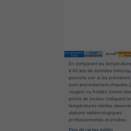
13:00 CEST
Sat 8
Sun 9
Extrêmement
Froid
Exceptionn
Normal
froid
exceptionnel
chau
En comparant les température
à 40 ans de données historiq
pouvons voir si les prévisions
sont anormalement chaudes 
rouges) ou froides (zones ble
points de couleur indiquent le
températures réelles observé
stations météorologiques
professionnelles et privées.
Plus de cartes météo