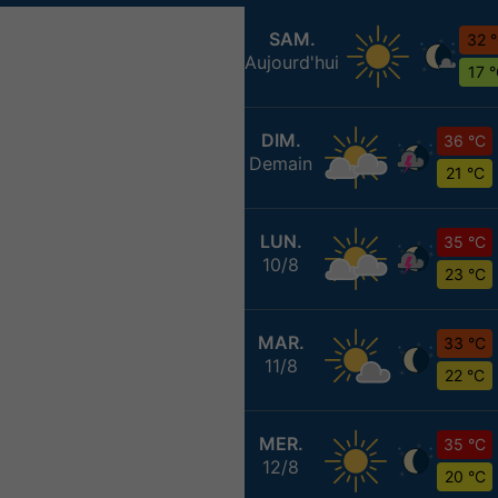
SAM.
32 
Aujourd'hui
17 
DIM.
36 °C
Demain
21 °C
LUN.
35 °C
10/8
23 °C
MAR.
33 °C
11/8
22 °C
MER.
35 °C
12/8
20 °C