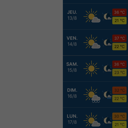
JEU.
36 °C
13/8
21 °C
VEN.
37 °C
14/8
22 °C
SAM.
36 °C
15/8
23 °C
DIM.
32 °C
16/8
22 °C
LUN.
30 °C
17/8
21 °C