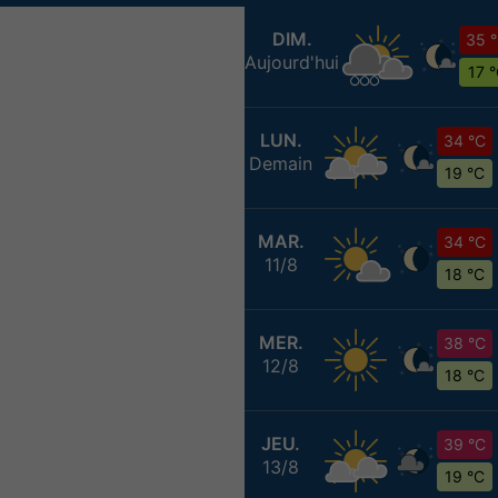
DIM.
35 
Aujourd'hui
17 
LUN.
34 °C
Demain
19 °C
MAR.
34 °C
11/8
18 °C
MER.
38 °C
12/8
18 °C
JEU.
39 °C
13/8
19 °C