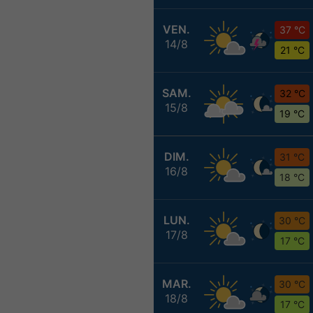
VEN.
37 °C
14/8
21 °C
SAM.
32 °C
15/8
19 °C
DIM.
31 °C
16/8
18 °C
LUN.
30 °C
17/8
17 °C
MAR.
30 °C
18/8
17 °C