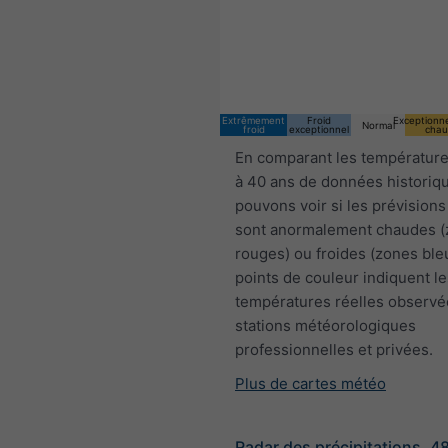
Extrêmement
Froid
Exceptionn
Normal
froid
exceptionnel
chau
En comparant les température
à 40 ans de données historiq
pouvons voir si les prévisions
sont anormalement chaudes 
rouges) ou froides (zones ble
points de couleur indiquent le
températures réelles observé
stations météorologiques
professionnelles et privées.
Plus de cartes météo
Radar des précipitations, 4