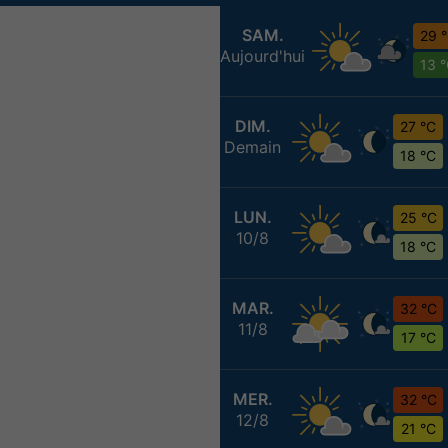
SAM.
29 
Aujourd'hui
13 
DIM.
27 °C
Demain
18 °C
LUN.
25 °C
10/8
18 °C
MAR.
32 °C
11/8
17 °C
MER.
32 °C
12/8
21 °C