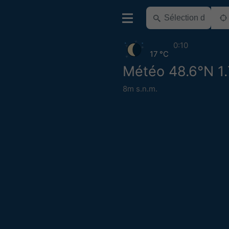
0:10
17 °C
Météo 48.6°N 1
8m s.n.m.