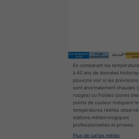
Extrêmement
Froid
Exceptionn
Normal
froid
exceptionnel
chau
En comparant les température
à 40 ans de données historiq
pouvons voir si les prévisions
sont anormalement chaudes 
rouges) ou froides (zones ble
points de couleur indiquent le
températures réelles observé
stations météorologiques
professionnelles et privées.
Plus de cartes météo