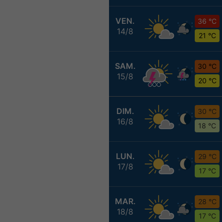
VEN.
36 °C
14/8
21 °C
SAM.
30 °C
15/8
20 °C
DIM.
30 °C
16/8
18 °C
LUN.
29 °C
17/8
17 °C
MAR.
28 °C
18/8
17 °C