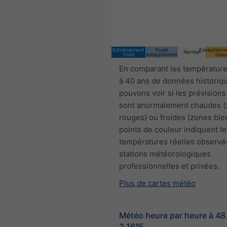
Extrêmement
Froid
Exceptionn
Normal
froid
exceptionnel
chau
En comparant les température
à 40 ans de données historiq
pouvons voir si les prévisions
sont anormalement chaudes 
rouges) ou froides (zones ble
points de couleur indiquent le
températures réelles observé
stations météorologiques
professionnelles et privées.
Plus de cartes météo
Météo heure par heure à 4
2.16°E