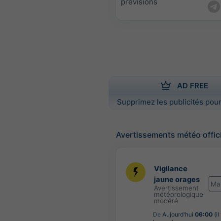
prévisions
AD FREE
Supprimez les publicités pour
Avertissements météo offic
Vigilance
jaune orages
Ma
Avertissement
météorologique
modéré
De
Aujourd'hui
06:00
(il