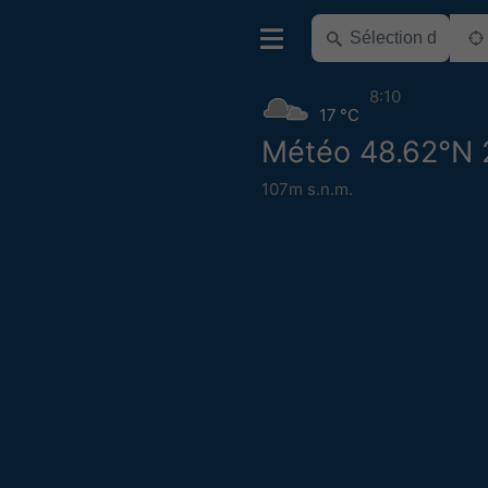
8:10
17 °C
Météo 48.62°N 
107m s.n.m.