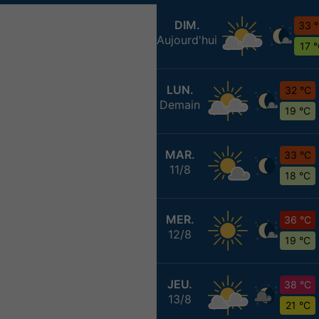
DIM.
33 
Aujourd'hui
17 
LUN.
32 °C
Demain
19 °C
MAR.
33 °C
11/8
18 °C
MER.
36 °C
12/8
19 °C
JEU.
38 °C
13/8
21 °C