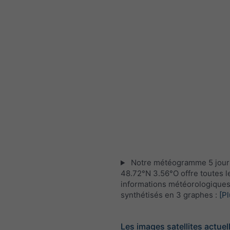
Notre météogramme 5 jour
48.72°N 3.56°O offre toutes l
informations météorologique
synthétisés en 3 graphes :
[Pl
Les images satellites actuel