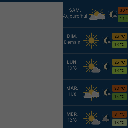
SAM.
30 
Aujourd'hui
14 
DIM.
26 °C
Demain
16 °C
LUN.
25 °C
10/8
16 °C
MAR.
30 °C
11/8
15 °C
MER.
31 °C
12/8
18 °C