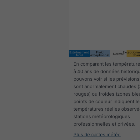
Extrêmement
Froid
Exceptionn
Normal
froid
exceptionnel
chau
En comparant les température
à 40 ans de données historiq
pouvons voir si les prévisions
sont anormalement chaudes 
rouges) ou froides (zones ble
points de couleur indiquent le
températures réelles observé
stations météorologiques
professionnelles et privées.
Plus de cartes météo