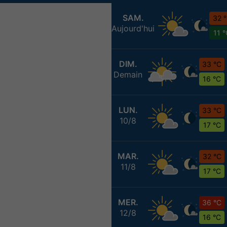
SAM.
32 
Aujourd'hui
11 
DIM.
33 °C
Demain
16 °C
LUN.
33 °C
10/8
17 °C
MAR.
32 °C
11/8
17 °C
MER.
36 °C
12/8
16 °C