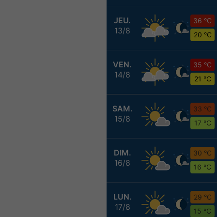
JEU.
36 °C
13/8
20 °C
VEN.
35 °C
14/8
21 °C
SAM.
33 °C
15/8
17 °C
DIM.
30 °C
16/8
16 °C
LUN.
29 °C
17/8
15 °C