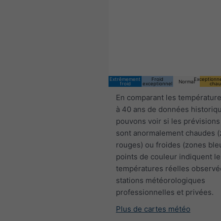
Extrêmement
Froid
Exceptionn
Normal
froid
exceptionnel
chau
En comparant les température
à 40 ans de données historiq
pouvons voir si les prévisions
sont anormalement chaudes 
rouges) ou froides (zones ble
points de couleur indiquent le
températures réelles observé
stations météorologiques
professionnelles et privées.
Plus de cartes météo