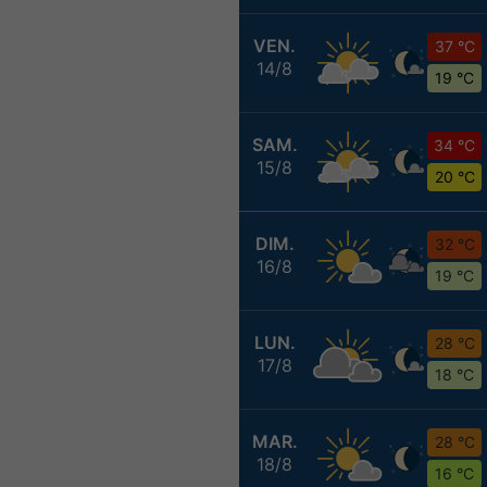
VEN.
37 °C
14/8
19 °C
SAM.
34 °C
15/8
20 °C
DIM.
32 °C
16/8
19 °C
LUN.
28 °C
17/8
18 °C
MAR.
28 °C
18/8
16 °C