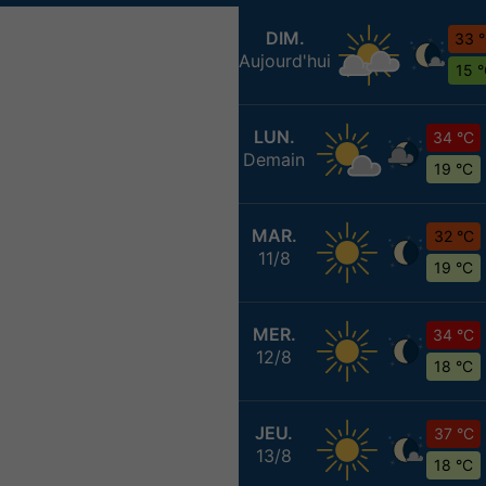
DIM.
33 
Aujourd'hui
15 
LUN.
34 °C
Demain
19 °C
MAR.
32 °C
11/8
19 °C
MER.
34 °C
12/8
18 °C
JEU.
37 °C
13/8
18 °C