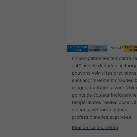
11:00 CEST
Sun 9
Mon 10
Extrêmement
Froid
Exceptionn
Normal
froid
exceptionnel
chau
En comparant les température
à 40 ans de données historiq
pouvons voir si les prévisions
sont anormalement chaudes 
rouges) ou froides (zones ble
points de couleur indiquent le
températures réelles observé
stations météorologiques
professionnelles et privées.
Plus de cartes météo