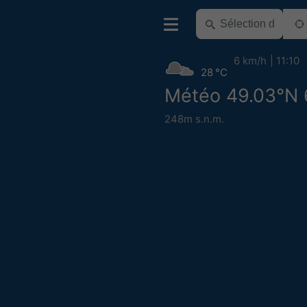
6 km/h
11:10
28 °C
Météo 49.03°N 
248m s.n.m.