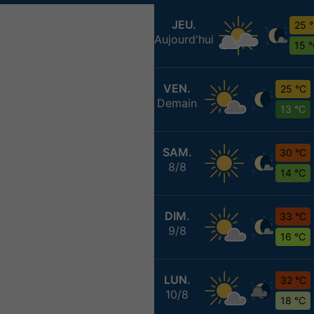
JEU.
25 
Aujourd'hui
15 
VEN.
25 °C
Demain
13 °C
SAM.
30 °C
8/8
14 °C
DIM.
33 °C
9/8
16 °C
LUN.
32 °C
10/8
18 °C