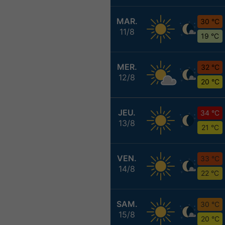
MAR.
30 °C
11/8
19 °C
MER.
32 °C
12/8
20 °C
JEU.
34 °C
13/8
21 °C
VEN.
33 °C
14/8
22 °C
SAM.
30 °C
15/8
20 °C