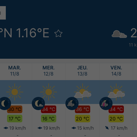
°N 1.16°E
2
11 
MAR.
MER.
JEU.
VEN.
11/8
12/8
13/8
14/8
30 °C
34 °C
36 °C
34 °C
17 °C
16 °C
20 °C
20 °C
19 km/h
19 km/h
15 km/h
17 km/h
-
-
-
-