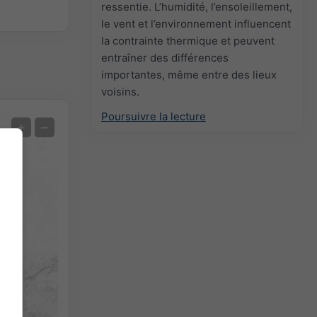
ressentie. L’humidité, l’ensoleillement,
le vent et l’environnement influencent
la contrainte thermique et peuvent
entraîner des différences
importantes, même entre des lieux
voisins.
Poursuivre la lecture
Prévision des extrêmes
+
−
Mesures de la température
Auto (NEMSGLOBAL Global)
Screenshot
©