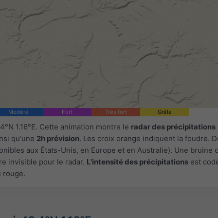
Modéré
Fort
Très fort
Grêle
4°N 1.16°E. Cette animation montre le
radar des précipitations
insi qu'une
2h prévision
. Les croix orange indiquent la foudre.
onibles aux États-Unis, en Europe et en Australie). Une bruine 
e invisible pour le radar.
L'intensité des précipitations
est cod
u rouge.