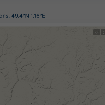
ons, 49.4°N 1.16°E
©