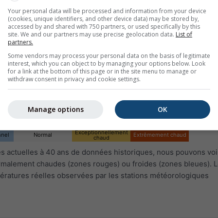
Your personal data will be processed and information from your device
(cookies, unique identifiers, and other device data) may be stored by,
accessed by and shared with 750 partners, or used specifically by this
site. We and our partners may use precise geolocation data.
List of
partners.
Some vendors may process your personal data on the basis of legitimate
interest, which you can object to by managing your options below. Look
for a link at the bottom of this page or in the site menu to manage or
withdraw consent in privacy and cookie settings.
Manage options
OK
Exceptionnellement
nnel
Normal
Extrêmement chaud
chaud
 actuelles à 40 ans de données historiques, nous pouvons voir
ormalement chaudes (zones rouges) ou froides (zones bleues). L
ératures réelles observées par les stations météorologiques