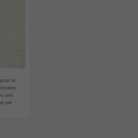
pour la
 Données
ou une
ée par