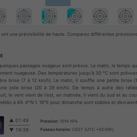
ont une prévisibilité de haute. Comparez différentes prévision
°E
 quelques passages nuageux sont prévus. Le matin, le temps qui 
lement nuageuse. Des températures jusqu'à 30 °C sont prévues
re brise (7 à 12 km/h). Le matin, il souffle une petite brise (
e une jolie brise (20 à 29 km/h). De temps à autre des rafa
uit, le vent vient de l'est, en matinée, il vient du sud et au cou
 météo à 49. 4°N 1. 16°E pour dimanche sont stables et devraient
▲
01:49
Pression:
1014 hPa
Fuseau horaire:
CEST (UTC +02:00h)
▼
19:39