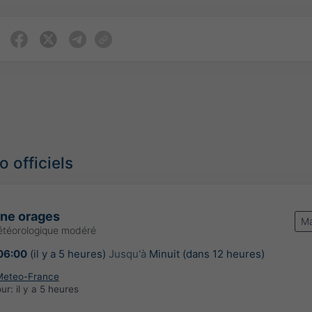
 officiels
une orages
Ma
étéorologique modéré
06:00
(il y a 5 heures)
Jusqu'à
Minuit (dans 12 heures)
Meteo-France
our:
il y a 5 heures