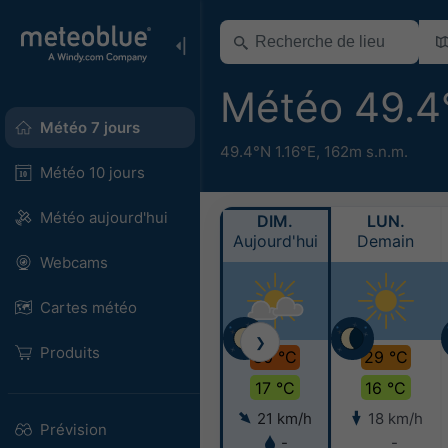
Météo 49.4
Météo 7 jours
49.4°N 1.16°E,
162m s.n.m.
Météo 10 jours
Météo aujourd'hui
DIM.
LUN.
Aujourd'hui
Demain
Webcams
Cartes météo
❯
Produits
30 °C
29 °C
17 °C
16 °C
21 km/h
18 km/h
Prévision
-
-