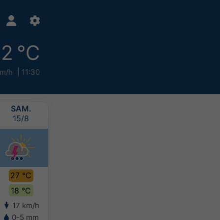
2 °C
km/h
11:30
SAM.
DIM.
LUN.
MAR.
15/8
16/8
17/8
18/8
27 °C
27 °C
25 °C
25 °C
18 °C
16 °C
16 °C
15 °C
17 km/h
16 km/h
15 km/h
13 km/h
0-5 mm
-
-
-