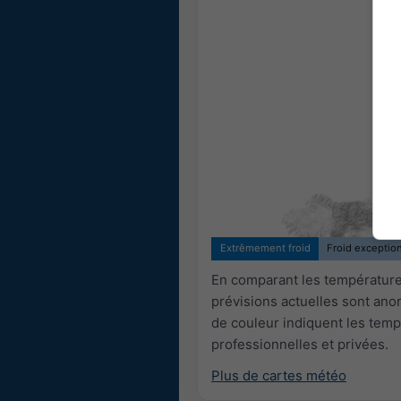
Extrêmement froid
Froid exceptio
En comparant les températures
prévisions actuelles sont an
de couleur indiquent les temp
professionnelles et privées.
Plus de cartes météo