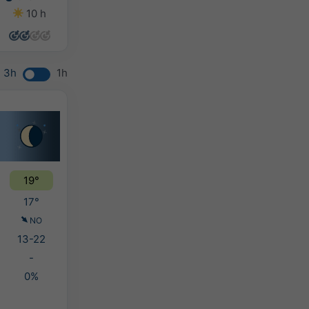
10 h
9 h
11 h
12 h
3h
1h
19°
17°
NO
13-22
-
0%