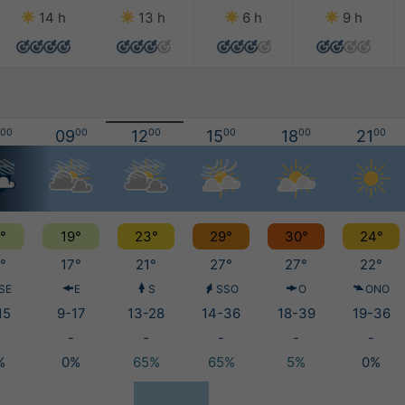
14 h
13 h
6 h
9 h
00
09
00
12
00
15
00
18
00
21
00
°
19°
23°
29°
30°
24°
°
17°
21°
27°
27°
22°
SE
E
S
SSO
O
ONO
15
9-17
13-28
14-36
18-39
19-36
-
-
-
-
-
%
0%
65%
65%
5%
0%