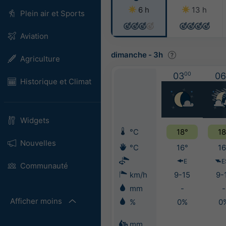
6 h
13 h
Plein air et Sports
Aviation
dimanche
-
3h
Agriculture
03
00
06
Historique et Climat
Widgets
°C
18°
18
Nouvelles
°C
16°
16
E
E
Communauté
km/h
9-15
9-
mm
-
-
Afficher moins
%
0%
0
mm