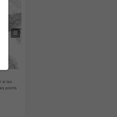
 si les
es points