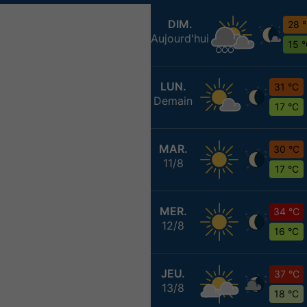
DIM.
28 
Aujourd'hui
15 
LUN.
31 °C
Demain
17 °C
MAR.
30 °C
11/8
17 °C
MER.
34 °C
12/8
16 °C
JEU.
37 °C
13/8
18 °C