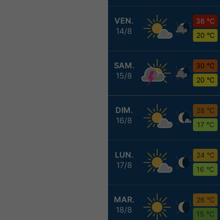
VEN.
36 °C
14/8
20 °C
SAM.
30 °C
15/8
20 °C
DIM.
28 °C
16/8
17 °C
LUN.
24 °C
17/8
16 °C
MAR.
26 °C
18/8
15 °C