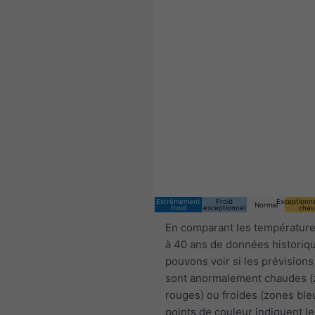
Extrêmement
Froid
Exceptionn
Normal
froid
exceptionnel
chau
En comparant les température
à 40 ans de données historiq
pouvons voir si les prévisions
sont anormalement chaudes 
rouges) ou froides (zones ble
points de couleur indiquent le