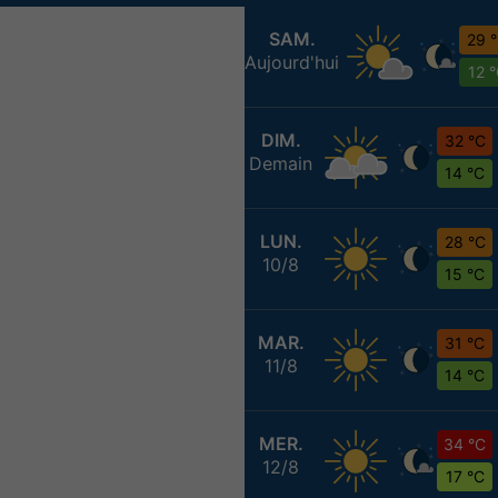
SAM.
29 
Aujourd'hui
12 
DIM.
32 °C
Demain
14 °C
LUN.
28 °C
10/8
15 °C
MAR.
31 °C
11/8
14 °C
MER.
34 °C
12/8
17 °C