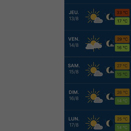
JEU.
33 °C
13/8
17 °C
VEN.
29 °C
14/8
16 °C
SAM.
27 °C
15/8
15 °C
DIM.
26 °C
16/8
14 °C
LUN.
25 °C
17/8
14 °C