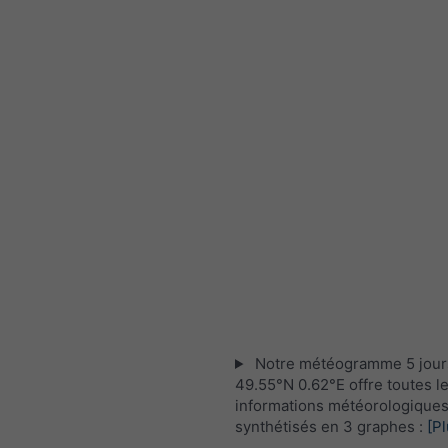
Notre météogramme 5 jour
49.55°N 0.62°E offre toutes l
informations météorologique
synthétisés en 3 graphes :
[Pl