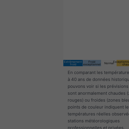
18:00 CEST
Sat 8
Sun 9
Extrêmement
Froid
Exceptionn
Normal
froid
exceptionnel
chau
En comparant les température
à 40 ans de données historiq
pouvons voir si les prévisions
sont anormalement chaudes 
rouges) ou froides (zones ble
points de couleur indiquent le
températures réelles observé
stations météorologiques
professionnelles et privées.