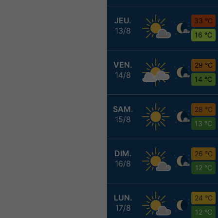
JEU.
33 °C
13/8
16 °C
VEN.
29 °C
14/8
14 °C
SAM.
28 °C
15/8
13 °C
DIM.
26 °C
16/8
12 °C
LUN.
24 °C
17/8
12 °C