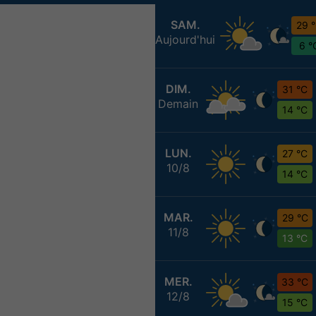
SAM.
29 
Aujourd'hui
6 °
DIM.
31 °C
Demain
14 °C
LUN.
27 °C
10/8
14 °C
MAR.
29 °C
11/8
13 °C
MER.
33 °C
12/8
15 °C