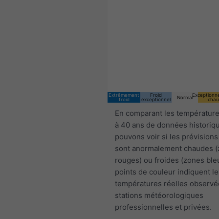
Extrêmement
Froid
Exceptionn
Normal
froid
exceptionnel
chau
En comparant les température
à 40 ans de données historiq
pouvons voir si les prévisions
sont anormalement chaudes 
rouges) ou froides (zones ble
points de couleur indiquent le
températures réelles observé
stations météorologiques
professionnelles et privées.