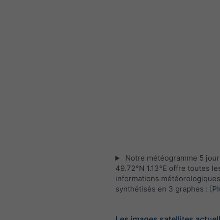
Notre météogramme 5 jour
49.72°N 1.13°E offre toutes le
informations météorologique
synthétisés en 3 graphes :
[Pl
Les images satellites actuel