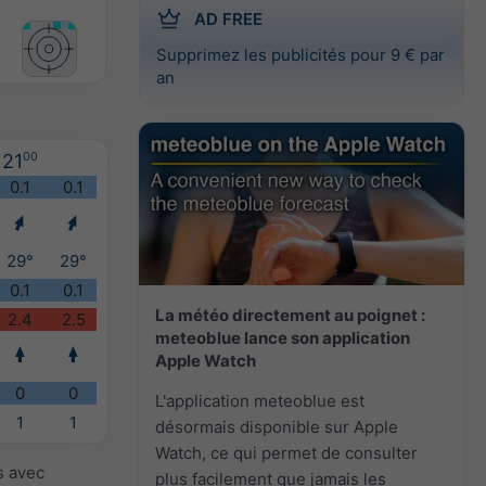
AD FREE
Supprimez les publicités pour 9 € par
an
21
00
0.1
0.1
29°
29°
0.1
0.1
La météo directement au poignet :
2.4
2.5
meteoblue lance son application
Apple Watch
0
0
L'application meteoblue est
1
1
désormais disponible sur Apple
Watch, ce qui permet de consulter
s avec
plus facilement que jamais les