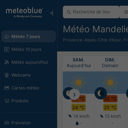
Météo Mandeli
Météo 7 jours
Provence-Alpes-Côte d'Azur
,
F
Météo 10 jours
SAM.
DIM.
Météo aujourd'hui
Aujourd'hui
Demain
Webcams
Cartes météo
❯
31 °C
32 °C
Produits
24 °C
25 °C
14 km/h
13 km/h
Prévision
-
-