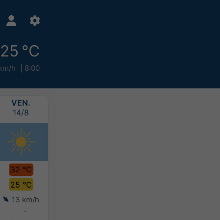
25 °C
km/h
8:00
VEN.
SAM.
DIM.
LUN.
14/8
15/8
16/8
17/8
32 °C
34 °C
33 °C
31 °C
25 °C
26 °C
25 °C
24 °C
13 km/h
13 km/h
10 km/h
11 km/h
-
-
-
0-2 mm