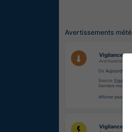
Avertissements météo
Vigilance or
Avertissement mé
De
Aujourd'hui
Source:
France: 
Dernière mise à j
Afficher plus
Vigilance ja