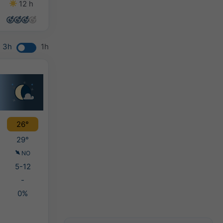
12 h
13 h
13 h
13 h
3h
1h
26°
29°
NO
5-12
-
0%