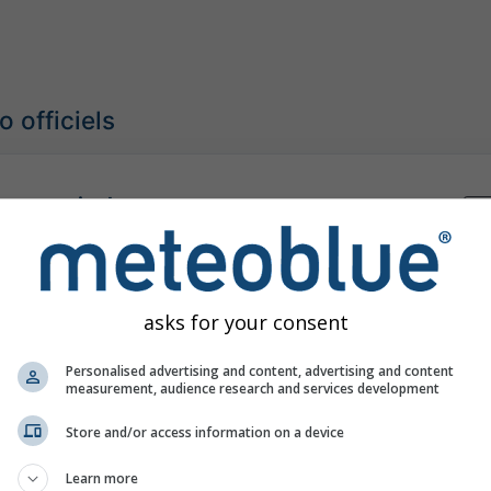
 officiels
ange canicule
Ma
téorologique sévère
06:00
(il y a 2 heures)
Jusqu'à
Minuit (dans 15 heures)
Meteo-France
asks for your consent
our:
il y a 2 heures
Personalised advertising and content, advertising and content
measurement, audience research and services development
Store and/or access information on a device
une orages
Learn more
Ma