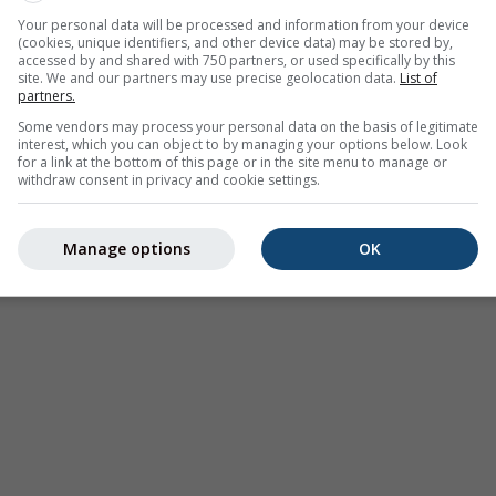
étéorologique modéré
Your personal data will be processed and information from your device
06:00
(il y a 2 heures)
Jusqu'à
Minuit (dans 15 heures)
(cookies, unique identifiers, and other device data) may be stored by,
accessed by and shared with 750 partners, or used specifically by this
Meteo-France
site. We and our partners may use precise geolocation data.
List of
partners.
our:
il y a 2 heures
Some vendors may process your personal data on the basis of legitimate
interest, which you can object to by managing your options below. Look
for a link at the bottom of this page or in the site menu to manage or
withdraw consent in privacy and cookie settings.
Manage options
OK
re à Mandelieu-La Napoule