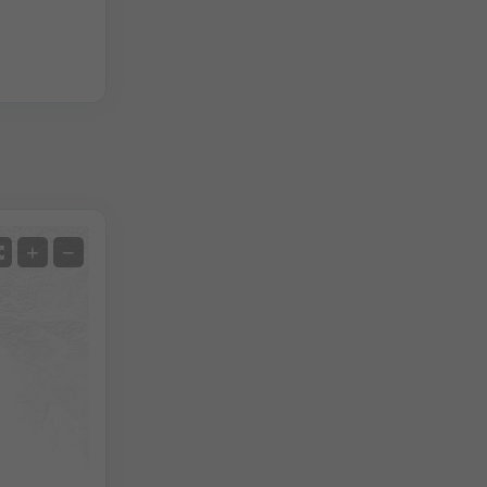
Satellite
+
−
Sans radar
Avec radar
Température mesurée
Précipitations mesurées
Screenshot
©