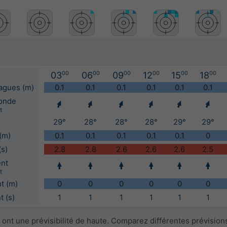
03
00
06
00
09
00
12
00
15
00
18
00
vagues (m)
0.1
0.1
0.1
0.1
0.1
0.1
'onde
t
29°
28°
28°
28°
29°
29°
(m)
0.1
0.1
0.1
0.1
0.1
0
(s)
2.8
2.8
2.6
2.6
2.6
2.5
ent
t
t (m)
0
0
0
0
0
0
 (s)
1
1
1
1
1
1
ont une prévisibilité de haute. Comparez différentes prévision