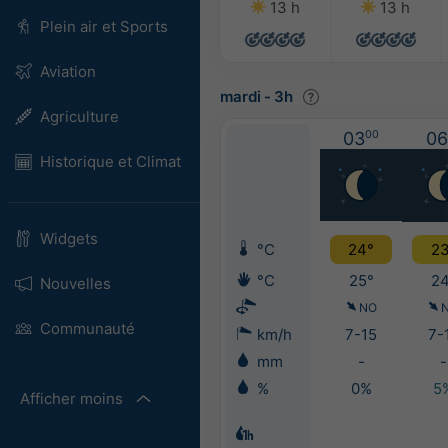
13 h
13 h
Plein air et Sports
Aviation
mardi
-
3h
Agriculture
03
00
06
Historique et Climat
Widgets
°C
24°
23
°C
25°
24
Nouvelles
NO
Communauté
km/h
7-15
7-
mm
-
-
%
0%
5
Afficher moins