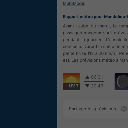
MultiModel
.
Rapport météo pour Mandelieu-
Avant l'aube du mardi, le temp
passages nuageux sont prévus.
pendant la journée. L'ensoleil
conseillé. Durant la nuit et le ma
petite brise (12 à 20 km/h). Pen
est. Les prévisions météo à Man
▲
06:31
UV 7
▼
20:43
Partager les prévisions