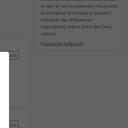
le vent et l’environnement influencent
la contrainte thermique et peuvent
entraîner des différences
importantes, même entre des lieux
voisins.
Poursuivre la lecture
intenant
intenant