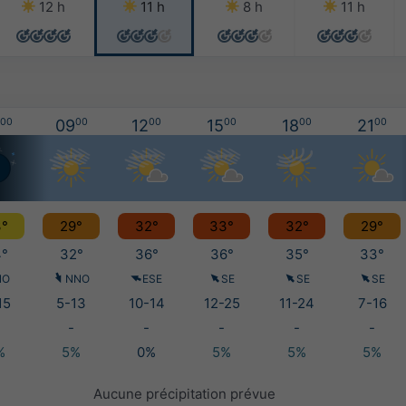
12 h
11 h
8 h
11 h
00
09
00
12
00
15
00
18
00
21
00
°
29°
32°
33°
32°
29°
°
32°
36°
36°
35°
33°
NO
NNO
ESE
SE
SE
SE
15
5-13
10-14
12-25
11-24
7-16
-
-
-
-
-
%
5%
0%
5%
5%
5%
Aucune précipitation prévue