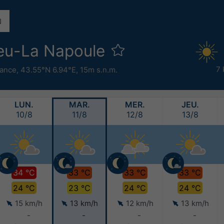
eu-La Napoule
7 
rance
,
43.55°N 6.94°E,
15m s.n.m.
LUN.
MAR.
MER.
JEU.
10/8
11/8
12/8
13/8
34 °C
33 °C
33 °C
33 °C
24 °C
23 °C
24 °C
24 °C
15 km/h
13 km/h
12 km/h
13 km/h
-
-
-
-