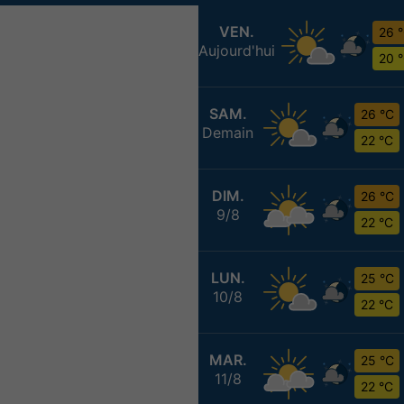
VEN.
26 
Aujourd'hui
20 
SAM.
26 °C
Demain
22 °C
DIM.
26 °C
9/8
22 °C
LUN.
25 °C
10/8
22 °C
MAR.
25 °C
11/8
22 °C