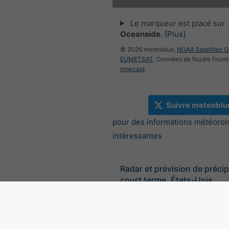
Le marqueur est placé sur
Oceanside
.
[Plus]
© 2026 meteoblue,
NOAA Satellites 
EUMETSAT
. Données de foudre fourni
nowcast
.
Suivre meteoblu
pour des informations météorol
intéressantes
Radar et prévision de précip
court terme, États-Unis
©