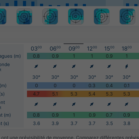
03
00
06
00
09
00
12
00
15
00
18
00
vagues (m)
0.8
0.9
1
1
0.9
1
'onde
t
30°
30°
30°
30°
30°
30°
(m)
0
0
0
0.3
0.4
0.1
(s)
4.7
5.1
5.3
5.4
5.3
5.3
ent
t
t (m)
0.8
0.9
1
0.9
0.7
0.9
 (s)
3.6
3.9
3.7
3.7
3.5
3.8
 ont une prévisibilité de moyenne. Comparez différentes prévi