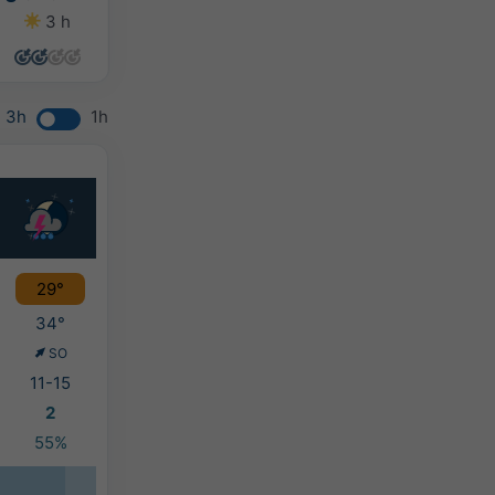
3 h
0 h
0 h
0 h
3h
1h
29°
34°
SO
11-15
2
55%