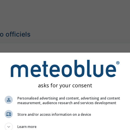
 officiels
isk Area
Ma
téorologique sévère
06:00
(il y a 56 minutes)
Jusqu'à
Aujourd'hui
18:00
(dans 11 heu
: Thai Meteorological Department
asks for your consent
our:
il y a 58 minutes
Personalised advertising and content, advertising and content
measurement, audience research and services development
Store and/or access information on a device
Learn more
 précipitation à court terme, Thaïlande