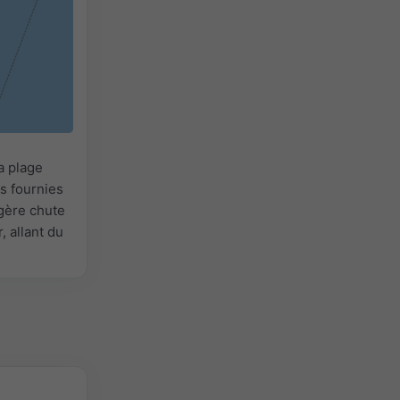
a plage
s fournies
égère chute
, allant du