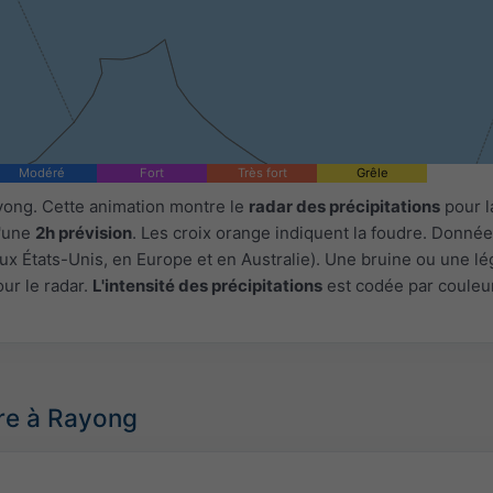
Modéré
Fort
Très fort
Grêle
yong. Cette animation montre le
radar des précipitations
pour l
u'une
2h prévision
. Les croix orange indiquent la foudre. Donnée
ux États-Unis, en Europe et en Australie). Une bruine ou une l
our le radar.
L'intensité des précipitations
est codée par couleur
re à Rayong