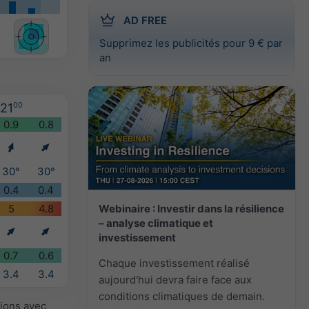
AD FREE
Supprimez les publicités pour 9 € par
an
21
00
0.9
0.8
30°
30°
0.4
0.4
Webinaire : Investir dans la résilience
5
4.8
– analyse climatique et
investissement
0.7
0.6
Chaque investissement réalisé
3.4
3.4
aujourd'hui devra faire face aux
conditions climatiques de demain.
sions avec