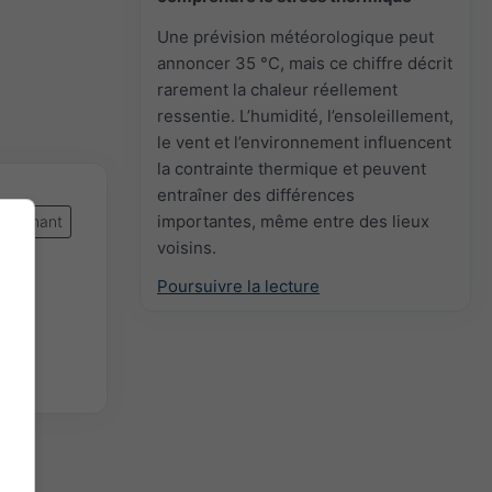
Une prévision météorologique peut
annoncer 35 °C, mais ce chiffre décrit
rarement la chaleur réellement
ressentie. L’humidité, l’ensoleillement,
le vent et l’environnement influencent
la contrainte thermique et peuvent
entraîner des différences
importantes, même entre des lieux
intenant
voisins.
res)
Poursuivre la lecture