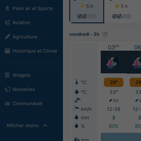
5 h
5 h
Plein air et Sports
Aviation
vendredi
-
3h
Agriculture
03
00
06
Historique et Climat
Widgets
°C
29°
29
Nouvelles
°C
33°
33
SO
Communauté
km/h
12-38
12-
mm
3
2
Afficher moins
%
80%
8
mm