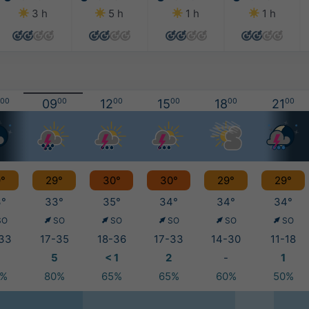
3 h
5 h
1 h
1 h
00
09
00
12
00
15
00
18
00
21
00
°
29°
30°
30°
29°
29°
°
33°
35°
34°
34°
34°
SO
SO
SO
SO
SO
SO
33
17-35
18-36
17-33
14-30
11-18
5
< 1
2
-
1
0%
80%
65%
65%
60%
50%