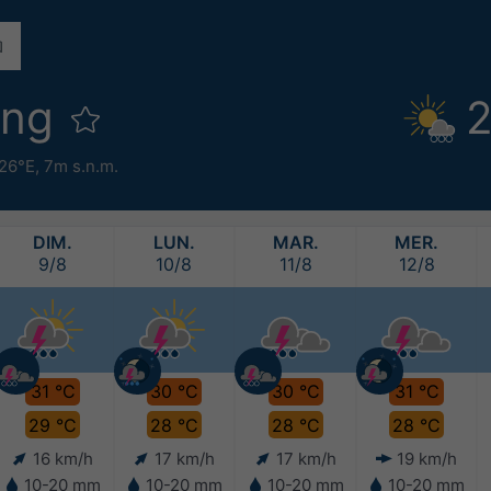
ong
2
.26°E,
7m s.n.m.
DIM.
LUN.
MAR.
MER.
9/8
10/8
11/8
12/8
31 °C
30 °C
30 °C
31 °C
29 °C
28 °C
28 °C
28 °C
16 km/h
17 km/h
17 km/h
19 km/h
10-20 mm
10-20 mm
10-20 mm
10-20 mm