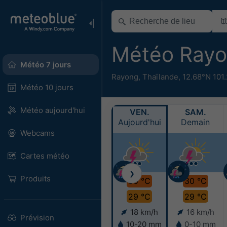
Météo Ray
Météo 7 jours
Rayong
,
Thaïlande
,
12.68°N 101
Météo 10 jours
Météo aujourd'hui
VEN.
SAM.
Aujourd'hui
Demain
Webcams
Cartes météo
❯
Produits
30 °C
30 °C
29 °C
29 °C
18 km/h
16 km/h
Prévision
10-20 mm
0-10 mm