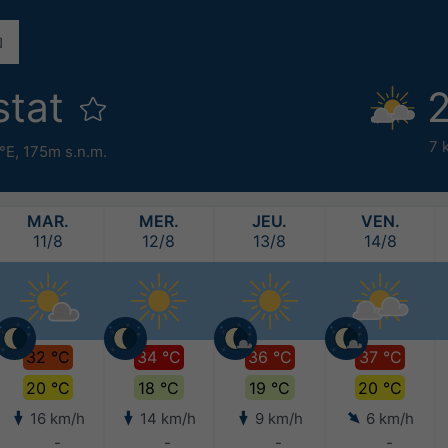
stat
2
7 
°E,
175m s.n.m.
MAR.
MER.
JEU.
VEN.
11/8
12/8
13/8
14/8
32 °C
34 °C
36 °C
37 °C
20 °C
18 °C
19 °C
20 °C
16 km/h
14 km/h
9 km/h
6 km/h
-
-
-
-