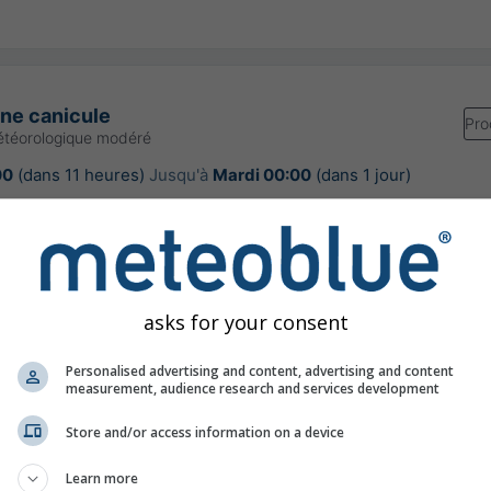
une canicule
Pro
étéorologique modéré
00
(dans 11 heures)
Jusqu'à
Mardi 00:00
(dans 1 jour)
Meteo-France
our:
il y a 6 heures
asks for your consent
Personalised advertising and content, advertising and content
ps extrêmement chaud pour la saison
measurement, audience research and services development
Store and/or access information on a device
Learn more