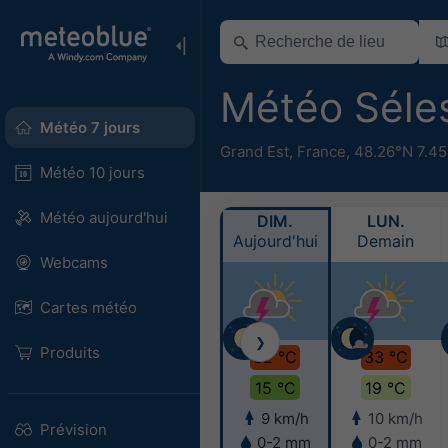
Météo Séle
Météo 7 jours
Grand Est
,
France
,
48.26°N 7.45
Météo 10 jours
Météo aujourd'hui
DIM.
LUN.
Aujourd'hui
Demain
Webcams
Cartes météo
❯
Produits
32 °C
33 °C
15 °C
19 °C
9 km/h
10 km/h
Prévision
0-2 mm
0-2 mm