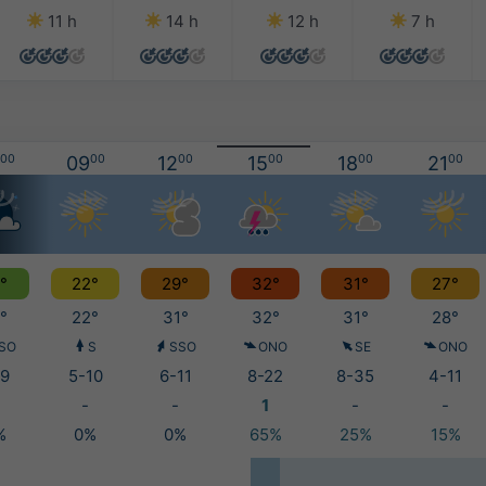
11 h
14 h
12 h
7 h
00
09
00
12
00
15
00
18
00
21
00
°
22°
29°
32°
31°
27°
°
22°
31°
32°
31°
28°
SO
S
SSO
ONO
SE
ONO
9
5-10
6-11
8-22
8-35
4-11
-
-
1
-
-
%
0%
0%
65%
25%
15%