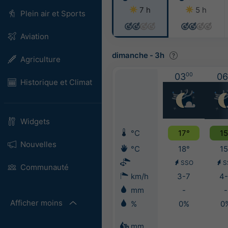
7 h
5 h
Plein air et Sports
Aviation
dimanche
-
3h
Agriculture
03
00
06
Historique et Climat
Widgets
°C
17°
15
Nouvelles
°C
18°
15
SSO
S
Communauté
km/h
3-7
4-
mm
-
-
Afficher moins
%
0%
0
mm