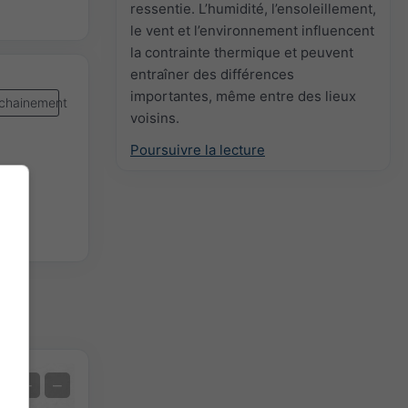
ressentie. L’humidité, l’ensoleillement,
le vent et l’environnement influencent
la contrainte thermique et peuvent
entraîner des différences
importantes, même entre des lieux
chainement
voisins.
Poursuivre la lecture
Prévision des extrêmes
+
−