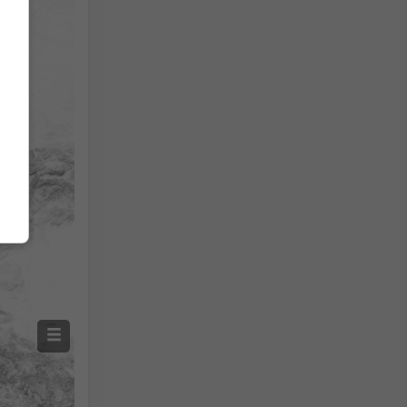
Mesures de la température
Auto (NEMSGLOBAL Global)
Screenshot
©