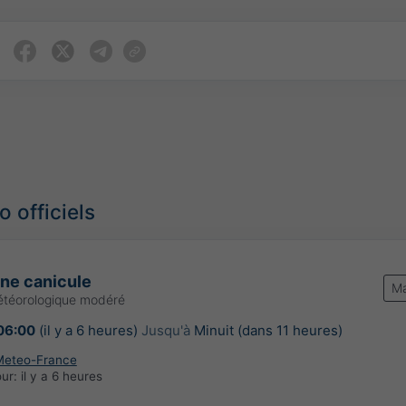
 officiels
une canicule
Ma
étéorologique modéré
06:00
(il y a 6 heures)
Jusqu'à
Minuit (dans 11 heures)
Meteo-France
our:
il y a 6 heures