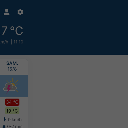
7 °C
km/h
11:10
SAM.
DIM.
LUN.
MAR.
15/8
16/8
17/8
18/8
34 °C
33 °C
27 °C
27 °C
19 °C
20 °C
19 °C
17 °C
9 km/h
7 km/h
8 km/h
7 km/h
0-2 mm
5-10 mm
10-20 mm
2-5 mm