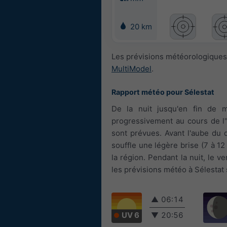
20 km
Les prévisions météorologiques
MultiModel
.
Rapport météo pour Sélestat
De la nuit jusqu'en fin de 
progressivement au cours de l'
sont prévues. Avant l'aube du d
souffle une légère brise (7 à 1
la région. Pendant la nuit, le v
les prévisions météo à Sélestat 
▲
06:14
UV 6
▼
20:56