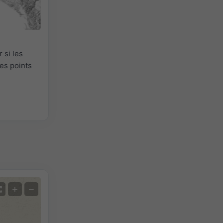
 si les
es points
+
−