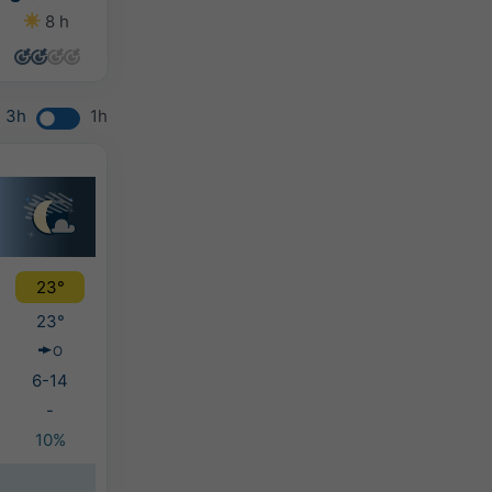
8 h
9 h
3 h
11 h
3h
1h
23°
23°
O
6-14
-
10%