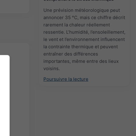
Une prévision météorologique peut
annoncer 35 °C, mais ce chiffre décrit
rarement la chaleur réellement
ressentie. L’humidité, l’ensoleillement,
le vent et l’environnement influencent
la contrainte thermique et peuvent
entraîner des différences
importantes, même entre des lieux
voisins.
Poursuivre la lecture