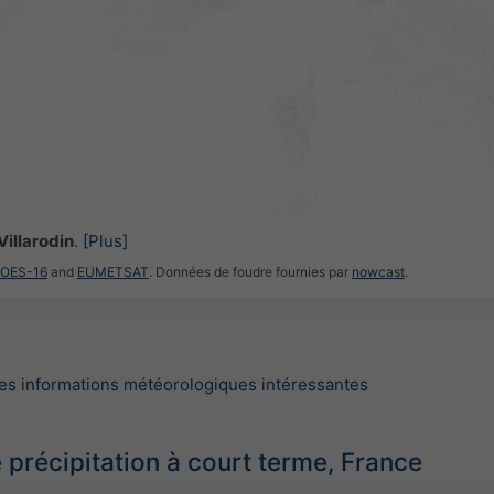
Villarodin
.
[Plus]
GOES-16
and
EUMETSAT
. Données de foudre fournies par
nowcast
.
es informations météorologiques intéressantes
 précipitation à court terme, France