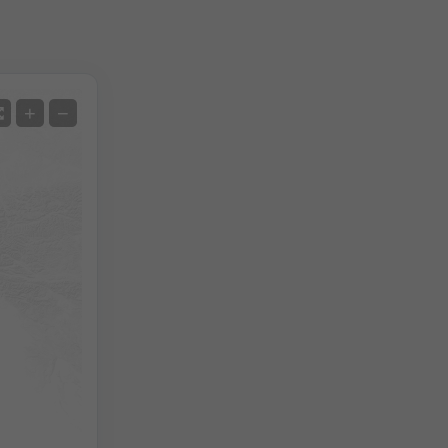
Satellite
+
−
Sans radar
Avec radar
Température mesurée
Précipitations mesurées
Screenshot
©