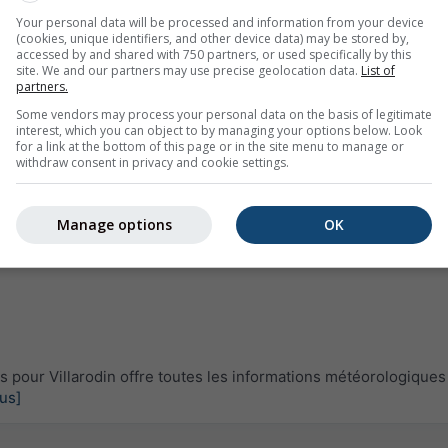
Your personal data will be processed and information from your device
(cookies, unique identifiers, and other device data) may be stored by,
accessed by and shared with 750 partners, or used specifically by this
site. We and our partners may use precise geolocation data.
List of
partners.
Some vendors may process your personal data on the basis of legitimate
interest, which you can object to by managing your options below. Look
for a link at the bottom of this page or in the site menu to manage or
withdraw consent in privacy and cookie settings.
Manage options
OK
pour Villarodin offre toutes les informations météorologiques
lus]