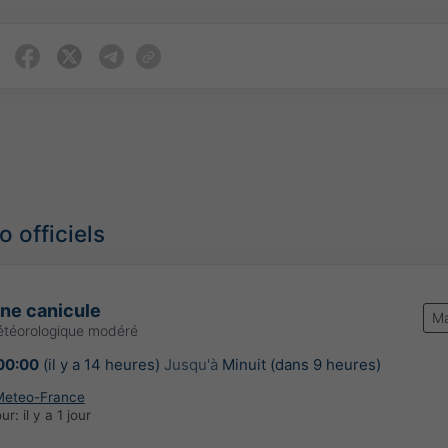
 officiels
une canicule
Ma
étéorologique modéré
00:00
(il y a 14 heures)
Jusqu'à
Minuit (dans 9 heures)
Meteo-France
our:
il y a 1 jour