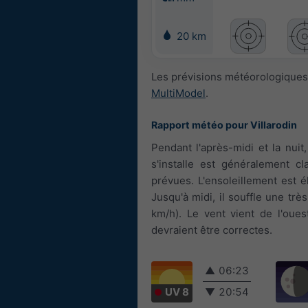
20 km
Les prévisions météorologiques 
MultiModel
.
Rapport météo pour Villarodin
Pendant l'après-midi et la nui
s'installe est généralement c
prévues. L'ensoleillement est é
Jusqu'à midi, il souffle une trè
km/h). Le vent vient de l'oues
devraient être correctes.
▲
06:23
UV 8
▼
20:54