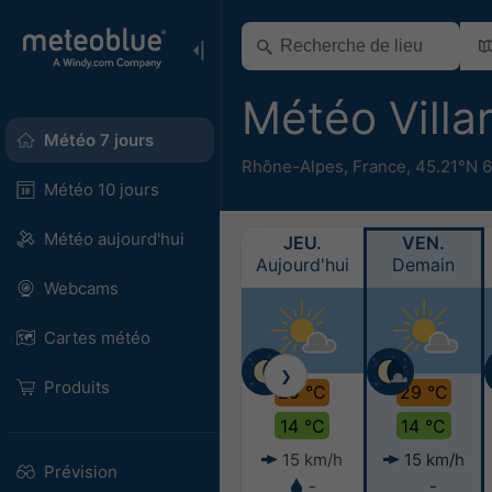
Météo Vill
Météo 7 jours
Rhône-Alpes
,
France
,
45.21°N 6
Météo 10 jours
Météo aujourd'hui
JEU.
VEN.
Aujourd'hui
Demain
Webcams
Cartes météo
❯
Produits
29 °C
29 °C
14 °C
14 °C
15 km/h
15 km/h
Prévision
-
-