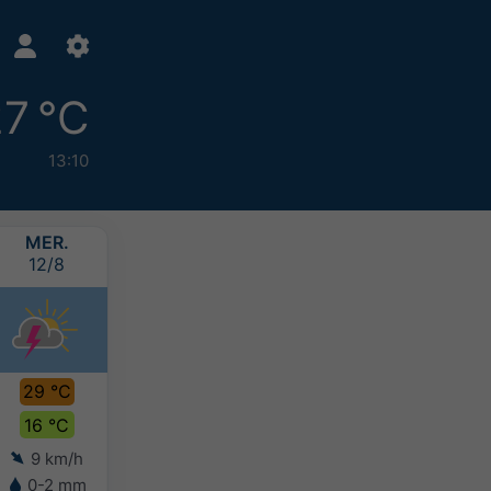
7 °C
13:10
MER.
JEU.
VEN.
SAM.
12/8
13/8
14/8
15/8
29 °C
31 °C
31 °C
29 °C
16 °C
17 °C
18 °C
17 °C
9 km/h
7 km/h
7 km/h
7 km/h
0-2 mm
-
-
5-10 mm