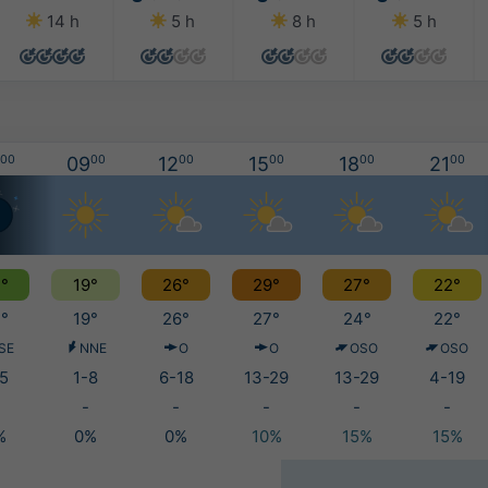
14 h
5 h
8 h
5 h
00
09
00
12
00
15
00
18
00
21
00
°
19°
26°
29°
27°
22°
°
19°
26°
27°
24°
22°
SE
NNE
O
O
OSO
OSO
5
1-8
6-18
13-29
13-29
4-19
-
-
-
-
-
%
0%
0%
10%
15%
15%