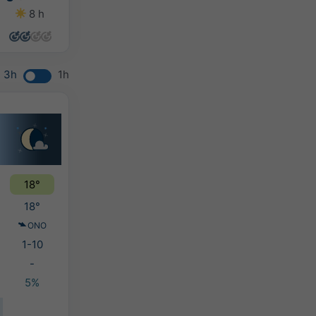
8 h
14 h
13 h
8 h
3h
1h
18°
18°
ONO
1-10
-
5%