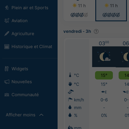
11 h
11 h
Plein air et Sports
Aviation
vendredi
-
3h
Agriculture
03
00
06
Historique et Climat
Widgets
°C
15°
14
Nouvelles
°C
15°
14
E
E
Communauté
km/h
0-6
0-
mm
-
-
Afficher moins
%
0%
0
mm