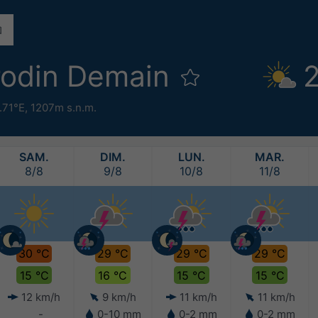
arodin Demain
2
.71°E,
1207m s.n.m.
SAM.
DIM.
LUN.
MAR.
8/8
9/8
10/8
11/8
30 °C
29 °C
29 °C
29 °C
15 °C
16 °C
15 °C
15 °C
12 km/h
9 km/h
11 km/h
11 km/h
-
0-10 mm
0-2 mm
0-2 mm