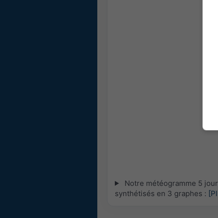
Notre météogramme 5 jours 
synthétisés en 3 graphes :
[P