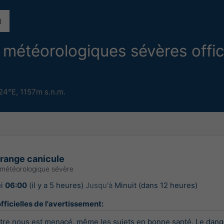
météorologiques sévères offic
.24°E,
1157m s.n.m.
orange canicule
 météorologique sévère
ui
06:00
(il y a 5 heures)
Jusqu'à
Minuit (dans 12 heures)
fficielles de l'avertissement:
re nous est menacé, même les sujets en bonne santé. Le danger