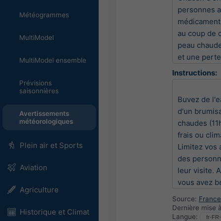
personnes at
Météogrammes
médicaments,
au coup de c
MultiModel
peau chaude,
et une pert
MultiModel ensemble
Instructions:
Prévisions
saisonnières
Buvez de l'e
d'un brumisa
Avertissements
météorologiques
chaudes (11h
frais ou cli
Plein air et Sports
Limitez vos 
des personn
Aviation
leur visite.
vous avez be
Agriculture
Source:
France
Dernière mise à
Historique et Climat
Langue: