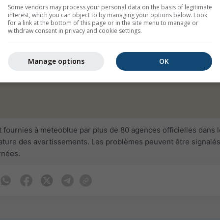
Some vendors may process your personal data on the basis of legitimate
interest, which you can object to by managing your options below. Look
for a link at the bottom of this page or in the site menu to manage or
withdraw consent in privacy and cookie settings.
Manage options
OK
 fournies à meteoblue par plus de 80 agences officielles dans 
ature des avertissements. Les problèmes peuvent être signalés 
rnées.