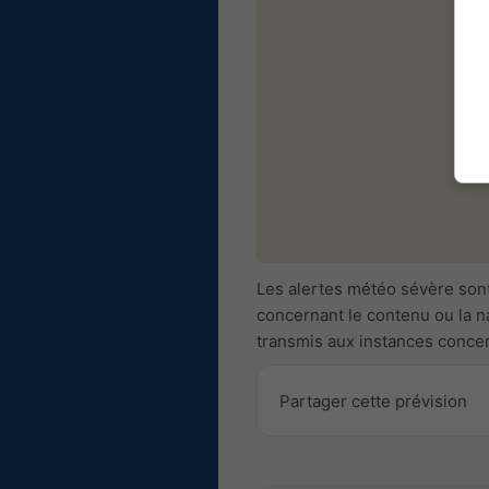
Les alertes météo sévère sont
concernant le contenu ou la n
transmis aux instances conce
Partager cette prévision