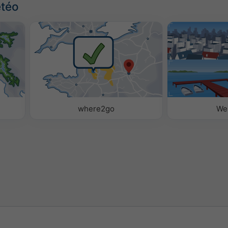
étéo
where2go
We