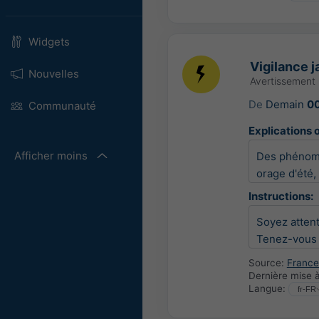
Widgets
Vigilance 
Nouvelles
Avertissement
De
Demain
0
Communauté
Explications o
Afficher moins
Des phénomè
orage d'été,
Instructions:
Soyez attent
Tenez-vous a
Source:
France
Dernière mise à
Langue: