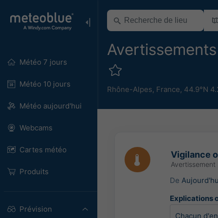
Avertissements 
Météo 7 jours
Météo 10 jours
Rhône-Alpes
,
France
,
44.9°N 4
Météo aujourd'hui
Webcams
Cartes météo
Vigilance 
Avertissement
Produits
De
Aujourd'h
Explications o
Prévision
Chacun d'ent