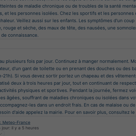
teintes de maladie chronique ou de troubles de la santé menta
 et les personnes isolées. Chez les sportifs et les personnes qui
haleur. Veillez aussi sur les enfants. Les symptômes d'un coup 
 rouge et sèche, des maux de tête, des nausées, une somnolenc
e de connaissance.
au plusieurs fois par jour. Continuez à manger normalement. Moui
teur, d'un gant de toilette ou en prenant des douches ou des ba
-21h). Si vous devez sortir portez un chapeau et des vêtement
matisé deux à trois heures par jour, tout en continuant de respect
activités physiques et sportives. Pendant la journée, fermez vole
es âgées, souffrant de maladies chroniques ou isolées dans vo
 Accompagnez-les dans un endroit frais. En cas de malaise ou 
soin d'aide appelez la mairie. Pour en savoir plus, consultez le 
: Meteo-France
 jour:
il y a 5 heures