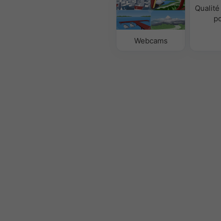
Qualité 
po
Webcams