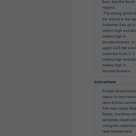
East, and the South 
regions. 

 The strong winds force 
the waves in the upp
Andaman Sea up to 
meters high and abo
meters high in 
thundershowers. In t
upper Gulf, the wave
expected to be 2-3 
meters high and abo
meters high in 
thundershowers.
Instructions:
People should bewar
heavy to very heavy
rains and accumulat
that may cause flash
floods, overflows an
landslides especially
along the waterway
near foothills and 