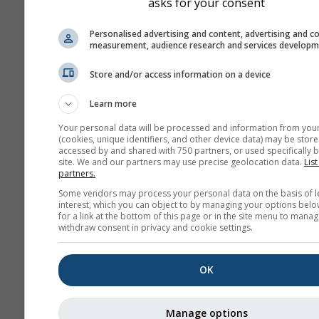
asks for your consent
pour Ko Samet
Recevez gratuitement les
Personalised advertising and content, advertising and c
avertissements météorologiq
measurement, audience research and services develop
e-mail.
Store and/or access information on a device
L'inscription à meteoMail est 
et peut être annulée à tout 
Learn more
Your personal data will be processed and information from you
(cookies, unique identifiers, and other device data) may be store
accessed by and shared with 750 partners, or used specifically b
site. We and our partners may use precise geolocation data.
List
partners.
Some vendors may process your personal data on the basis of l
Abonnez-vous à la newsl
interest, which you can object to by managing your options belo
for a link at the bottom of this page or in the site menu to manag
withdraw consent in privacy and cookie settings.
OK
Manage options