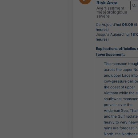
Risk Area
Ma
Avertissement
météorologique
sévère
De
Aujourd'hui
06:09
(il
heures)
Jusqu'à
Aujourd'hui
18:
heures)
Explications officielles
l'avertissement:
The monsoon trough 
across the upper Nor
and upper Laos into 
low-pressure cell ov
the coast of upper 
Vietnam while the st
southwest monsoon
prevails over the 
Andaman Sea, Thail
and the Gulf. Isolate
heavy to very heavy
rains are forecast in 
North, the Northeast,