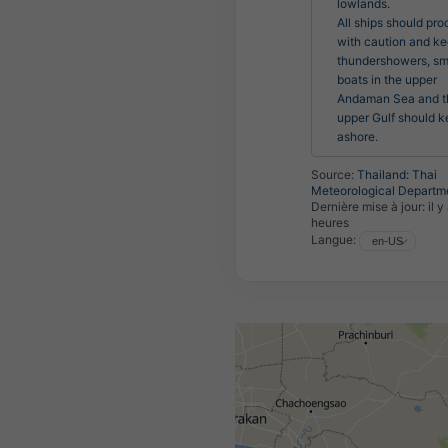
lowlands.

All ships should pro
with caution and kee
thundershowers, sma
boats in the upper 
Andaman Sea and th
upper Gulf should k
ashore.
Source:
Thailand: Thai
Meteorological Departm
Dernière mise à jour:
il y
heures
Langue: