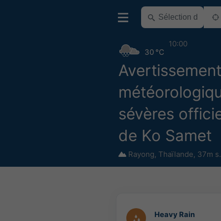
10:00
30 °C
Avertissemen
météorologiq
sévères offici
de Ko Samet
Rayong
,
Thaïlande
,
37m s.
Heavy Rain