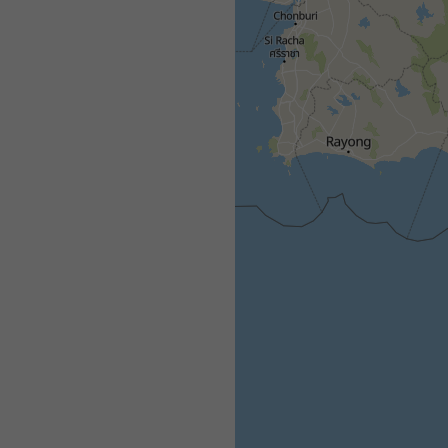
All
<24h
24-48h