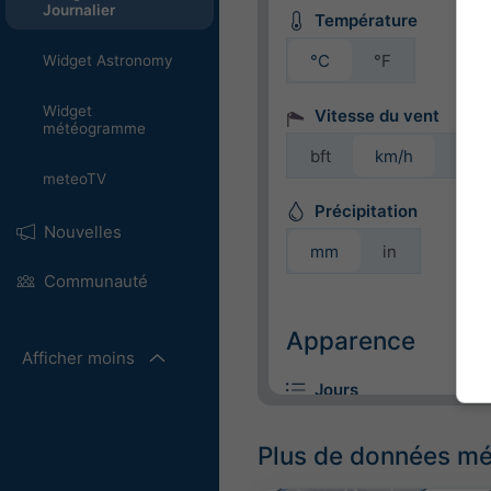
Journalier
Température
°C
°F
Widget Astronomy
Widget
Vitesse du vent
météogramme
bft
km/h
m/s
meteoTV
Précipitation
Nouvelles
mm
in
Communauté
Apparence
Afficher moins
Jours
Plus de données m
Coloré