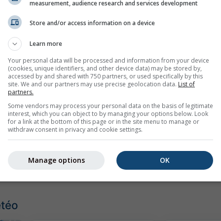
measurement, audience research and services development
Store and/or access information on a device
Learn more
Your personal data will be processed and information from your device
(cookies, unique identifiers, and other device data) may be stored by,
mph
kn
accessed by and shared with 750 partners, or used specifically by this
site. We and our partners may use precise geolocation data.
List of
partners.
Some vendors may process your personal data on the basis of legitimate
interest, which you can object to by managing your options below. Look
for a link at the bottom of this page or in the site menu to manage or
withdraw consent in privacy and cookie settings.
Manage options
OK
étéo