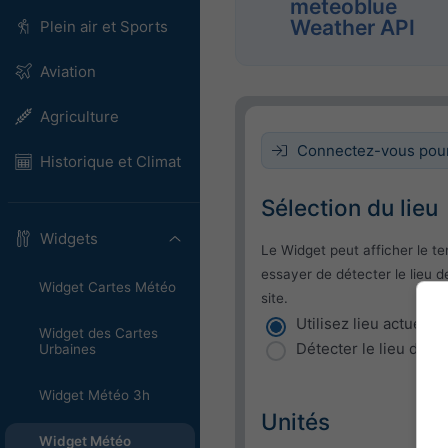
meteoblue
Weather API
Plein air et Sports
Aviation
Agriculture
Connectez-vous pour 
Historique et Climat
Sélection du lieu
Widgets
Le Widget peut afficher le te
essayer de détecter le lieu de
Widget Cartes Météo
site.
Utilisez lieu actuel
Widget des Cartes
Détecter le lieu de l'u
Urbaines
Widget Météo 3h
Unités
Widget Météo