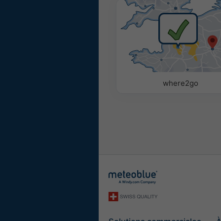
Coloré
Monochro
Paramètres
Utilisez les options suiva
variables météorologiques
supprimer.
where2go
Pictogramme
Température (max.)
Température (min.)
Vitesse du vent
Rafale de vent
Direction du vent
UV-Index
Humidité relative