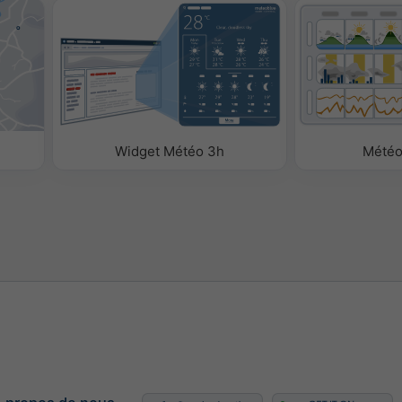
me
ntes pour ajouter des
 pour le Widget ou les
Widget Météo 3h
Mété