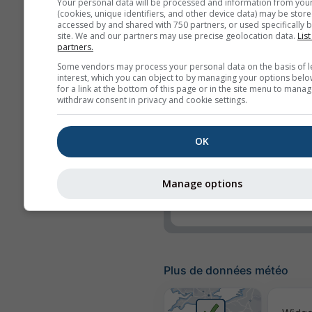
Your personal data will be processed and information from you
UV-Index
(cookies, unique identifiers, and other device data) may be store
accessed by and shared with 750 partners, or used specifically b
Humidité relative
site. We and our partners may use precise geolocation data.
List
partners.
Précipitation
Some vendors may process your personal data on the basis of l
interest, which you can object to by managing your options belo
Probabilité de précipi
for a link at the bottom of this page or in the site menu to manag
withdraw consent in privacy and cookie settings.
rainSPOT
Pression
OK
Fond
Pas de fond : Texte 
Manage options
Pas de fond : Texte cl
Plus de données météo