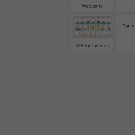
Webcams
Carte
Météogrammes