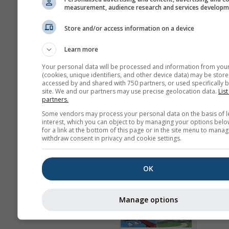
Apparence
measurement, audience research and services develop
Jours
Store and/or access information on a device
Learn more
Your personal data will be processed and information from you
Fond
(cookies, unique identifiers, and other device data) may be store
Avec image de fond
accessed by and shared with 750 partners, or used specifically b
site. We and our partners may use precise geolocation data.
List
Avec couleur de fond
partners.
Pas de fond : Texte 
Some vendors may process your personal data on the basis of l
Pas de fond : Texte cl
interest, which you can object to by managing your options belo
for a link at the bottom of this page or in the site menu to manag
withdraw consent in privacy and cookie settings.
OK
Plus de données météo
Manage options
Wi
Ast