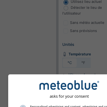
Utilisez lieu actuel
Détecter le lieu de
l'utilisateur
Sans météo actuelle
Sans prévisions
Unités
Température
°C
°F
Vitesse du vent
bft
km/h
m/s
mph
kn
asks for your consent
Personalised advertising and content, advertising and c