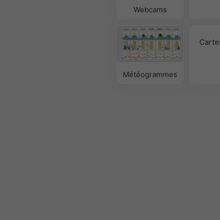
Webcams
Carte
Météogrammes