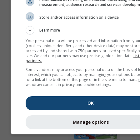
Apparence
measurement, audience research and services develop
Jours
Store and/or access information on a device
Learn more
Your personal data will be processed and information from you
Fond
(cookies, unique identifiers, and other device data) may be store
Avec image de fond
accessed by and shared with 750 partners, or used specifically b
site. We and our partners may use precise geolocation data.
List
Avec couleur de fond
partners.
Pas de fond : Texte 
Some vendors may process your personal data on the basis of l
Pas de fond : Texte cl
interest, which you can object to by managing your options belo
for a link at the bottom of this page or in the site menu to manag
withdraw consent in privacy and cookie settings.
OK
Plus de données météo
Manage options
Wi
Ast