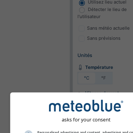
Utilisez lieu actuel
Détecter le lieu de
l'utilisateur
Sans météo actuelle
Sans prévisions
Unités
Température
°C
°F
Vitesse du vent
bft
km/h
m/s
mph
kn
asks for your consent
Personalised advertising and content, advertising and c