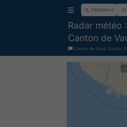
Radar météo :
Canton de Va
Canton de Vaud
,
Suisse
,
6
©