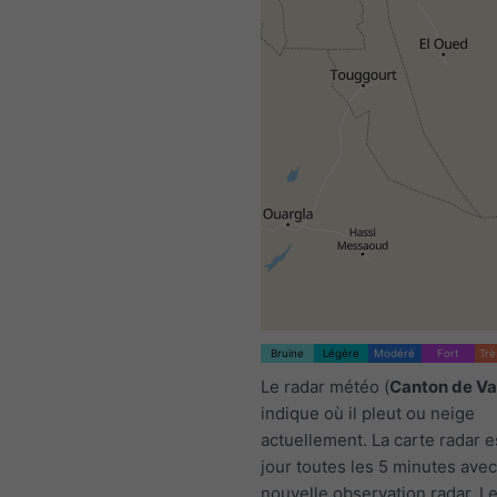
1h
3h
6h
9h
:00
22:15
22:30
22:45
23:00
23:15
23:30
23:45
Bruine
Légère
Modéré
Fort
Trè
Le radar météo (
Canton de V
indique où il pleut ou neige
actuellement. La carte radar e
jour toutes les 5 minutes ave
nouvelle observation radar. L