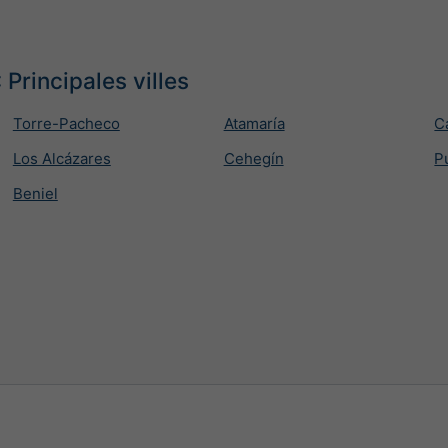
 Principales villes
Torre-Pacheco
Atamaría
C
Los Alcázares
Cehegín
P
Beniel