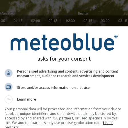
:30
01:45
02:00
02:15
02:30
02:45
03:00
03:15
étéo : Région de Murcie
logiques (
Région de Murcie
) montrent la nébulosité. De nouvell
es images peuvent être animées pour produire une vue satellite d
asks for your consent
dre le développement du temps et le mouvement des nuages, et 
court terme. Le composite satellitaire mondial est généré à pa
Personalised advertising and content, advertising and content
measurement, audience research and services development
et transformé en une image aux couleurs de la Terre pour une me
fournie par les satellites, ce qui donne 500 mégapixels pour le
Store and/or access information on a device
ages manquent-ils la nuit ?
Learn more
te peut prendre des photos à haute résolution du temps en utilis
Your personal data will be processed and information from your device
 photo numérique, le satellite peut également prendre des photos
(cookies, unique identifiers, and other device data) may be stored by,
accessed by and shared with 750 partners, or used specifically by this
a température des objets, et les objets froids apparaissent da
site. We and our partners may use precise geolocation data.
List of
andis que les nuages chauds sont moins visibles. Les nuages bas,
partners.