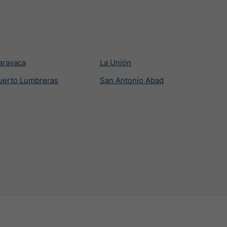
aravaca
La Unión
uerto Lumbreras
San Antonio Abad