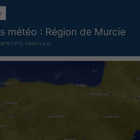
es météo : Région de Murcie
38°N 1.5°O,
348m s.n.m.