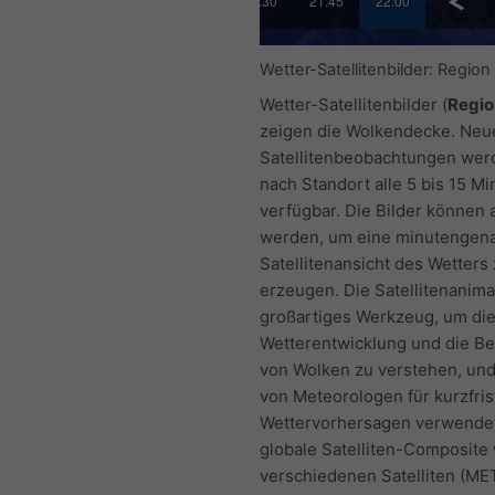
30
20:45
21:00
21:15
21:30
21:45
22:00
Wetter-Satellitenbilder: Region
Wetter-Satellitenbilder (
Regio
zeigen die Wolkendecke. Neu
Satellitenbeobachtungen wer
nach Standort alle 5 bis 15 M
verfügbar. Die Bilder können 
werden, um eine minutengen
Satellitenansicht des Wetters
erzeugen. Die Satellitenanimat
großartiges Werkzeug, um di
Wetterentwicklung und die 
von Wolken zu verstehen, und
von Meteorologen für kurzfris
Wettervorhersagen verwendet
globale Satelliten-Composite 
verschiedenen Satelliten (M