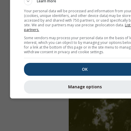
Learn more
Your personal data will be processed and information from you
(cookies, unique identifiers, and other device data) may be store
accessed by and shared with 750 partners, or used specifically b
site. We and our partners may use precise geolocation data.
List
partners.
Some vendors may process your personal data on the basis of l
interest, which you can object to by managing your options belo
for a link at the bottom of this page or in the site menu to manag
withdraw consent in privacy and cookie settings.
OK
Manage options