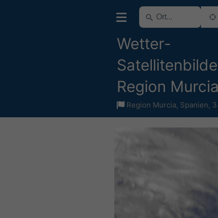
Wetter-
Satellitenbilde
Region Murci
Region Murcia
,
Spanien
,
3