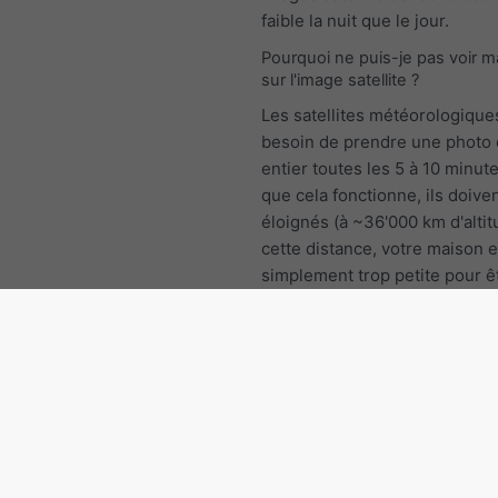
faible la nuit que le jour.
Pourquoi ne puis-je pas voir 
sur l'image satellite ?
Les satellites météorologique
besoin de prendre une photo
entier toutes les 5 à 10 minut
que cela fonctionne, ils doiven
éloignés (à ~36'000 km d'altit
cette distance, votre maison e
simplement trop petite pour êt
L'image satellite que vous co
par exemple sur Google Maps,
prise à une distance de 100 k
seulement, mais vous ne rec
quelques images par an et no
toutes les 5 minutes.