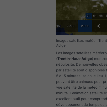
3h
6h
9h
45
19:00
19:15
19:30
19:45
20:00
20:15
Images satellites météo : Tren
Adige
Les images satellites météor
(
Trentin-Haut-Adige
) montren
nébulosité. De nouvelles obs
par satellite sont disponibles 
5 à 15 minutes, selon le lieu.
peuvent être animées pour pr
vue satellite de la météo minu
minute. L'animation satellite e
excellent outil pour comprend
développement du temps et l