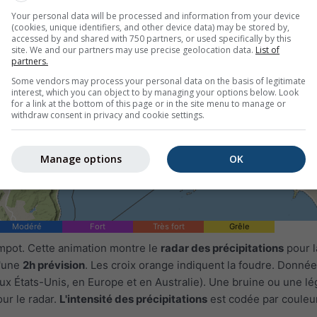
Your personal data will be processed and information from your device
(cookies, unique identifiers, and other device data) may be stored by,
accessed by and shared with 750 partners, or used specifically by this
site. We and our partners may use precise geolocation data.
List of
partners.
Some vendors may process your personal data on the basis of legitimate
interest, which you can object to by managing your options below. Look
for a link at the bottom of this page or in the site menu to manage or
withdraw consent in privacy and cookie settings.
Manage options
OK
Modéré
Fort
Très fort
Grêle
mpot. Cette animation montre le
radar des précipitations
pour l
u'une
2h prévision
. Les croix orange indiquent la foudre. Donnée
ux États-Unis, en Europe et en Australie). Une bruine ou une l
our le radar.
L'intensité des précipitations
est codée par couleur