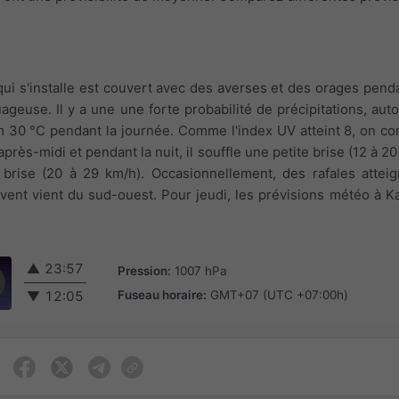
qui s'installe est couvert avec des averses et des orages penda
geuse. Il y a une une forte probabilité de précipitations, aut
 30 °C pendant la journée. Comme l'index UV atteint 8, on con
après-midi et pendant la nuit, il souffle une petite brise (12 à 2
ie brise (20 à 29 km/h). Occasionnellement, des rafales atte
 vent vient du sud-ouest. Pour jeudi, les prévisions météo à 
▲
23:57
Pression:
1007 hPa
Fuseau horaire:
GMT+07 (UTC +07:00h)
▼
12:05