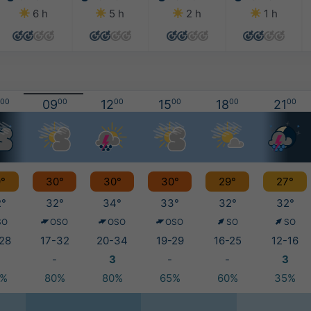
6 h
5 h
2 h
1 h
00
09
00
12
00
15
00
18
00
21
00
°
30°
30°
30°
29°
27°
°
32°
34°
33°
32°
32°
SO
OSO
OSO
OSO
SO
SO
28
17-32
20-34
19-29
16-25
12-16
-
3
-
-
3
0%
80%
80%
65%
60%
35%