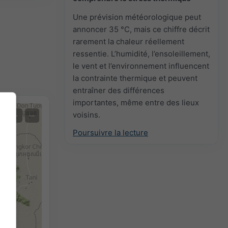
Une prévision météorologique peut
annoncer 35 °C, mais ce chiffre décrit
rarement la chaleur réellement
ressentie. L’humidité, l’ensoleillement,
le vent et l’environnement influencent
la contrainte thermique et peuvent
entraîner des différences
importantes, même entre des lieux
voisins.
+
−
Poursuivre la lecture