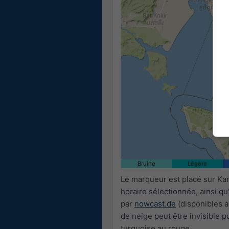
Bruine
Légère
Le marqueur est placé sur Ka
horaire sélectionnée, ainsi q
par
nowcast.de
(disponibles a
de neige peut être invisible p
turquoise au rouge.