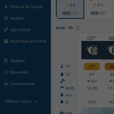
5 h
6 h
Plein air et Sports
Aviation
jeudi
-
3h
Agriculture
03
00
06
Historique et Climat
Widgets
°C
27°
29
Nouvelles
°C
31°
32
OSO
Communauté
km/h
12-28
13-
mm
-
-
Afficher moins
%
45%
6
mm