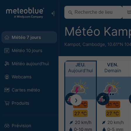
Météo Kam
Météo 7 jours
Kampot
,
Cambodge
,
10.61°N 10
Météo 10 jours
Météo aujourd'hui
JEU.
VEN.
Aujourd'hui
Demain
Webcams
Cartes météo
❯
Produits
30 °C
31 °C
27 °C
27 °C
20 km/h
20 km/h
Prévision
0-10 mm
0-5 mm