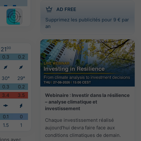
AD FREE
Supprimez les publicités pour 9 € par
an
21
00
0.3
0.2
30°
29°
0.3
0.2
Webinaire : Investir dans la résilience
3.4
3.5
– analyse climatique et
investissement
0.1
0
Chaque investissement réalisé
1.5
1
aujourd'hui devra faire face aux
conditions climatiques de demain.
sions avec