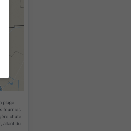
a plage
s fournies
égère chute
, allant du