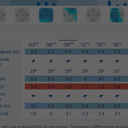
03
00
06
00
09
00
12
00
15
00
18
00
vagues (m)
0.2
0.3
0.3
0.4
0.4
0.3
'onde
t
29°
29°
29°
29°
29°
30°
(m)
0.2
0.2
0.2
0
0.1
0.2
(s)
3.4
3.4
3.5
3.7
3.8
3.6
ent
t
t (m)
0.1
0.2
0.2
0.4
0.3
0.2
 (s)
1.9
2
2.1
2.3
2.4
2.1
 ont une prévisibilité de moyenne. Comparez différentes prévi