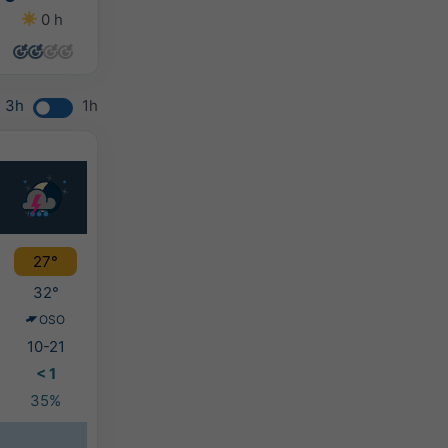
0 h
0 h
0 h
0 h
3h
1h
27°
32°
OSO
10-21
< 1
35%