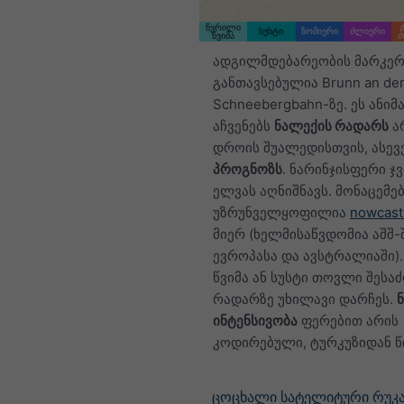
წვრილი
სუსტი
ზომიერი
ძლიერი
წვიმა
ძ
ადგილმდებარეობის მარკერ
განთავსებულია Brunn an de
Schneebergbahn-ზე. ეს ანიმ
აჩვენებს
ნალექის რადარს
ა
დროის შუალედისთვის, ასევ
პროგნოზს
. ნარინჯისფერი ჯ
ელვას აღნიშნავს. მონაცემე
უზრუნველყოფილია
nowcast
მიერ (ხელმისაწვდომია აშშ-შ
ევროპასა და ავსტრალიაში)
წვიმა ან სუსტი თოვლი შეს
რადარზე უხილავი დარჩეს.
ინტენსივობა
ფერებით არის
კოდირებული, ტურკუზიდან 
ცოცხალი სატელიტური რუკა