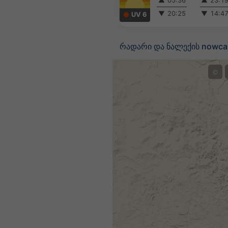
▲
05:36
▲
23:1
▼
20:25
▼
14:4
UV 6
რადარი და ნალექის nowcas
©