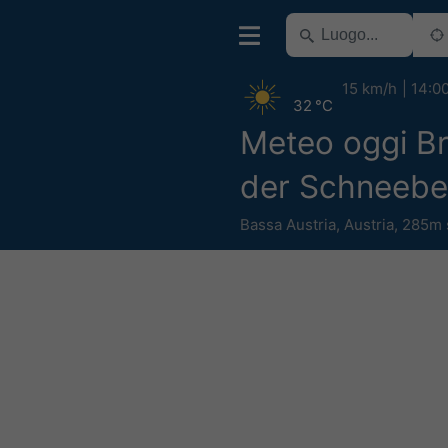
15 km/h
14:0
32 °C
Meteo oggi B
der Schneeb
Bassa Austria
,
Austria
,
285m 