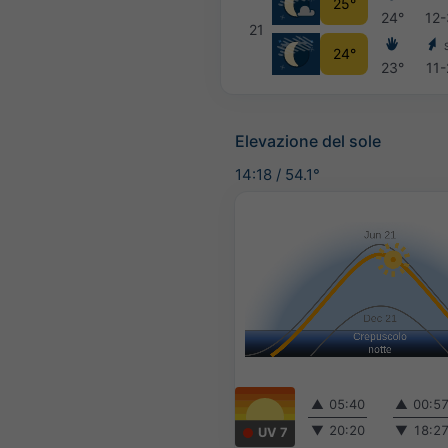
25°
24°
12
21
24°
23°
11
Elevazione del sole
14:18
/
54.1°
▲
05:40
▲
00:5
▼
20:20
▼
18:2
UV 7