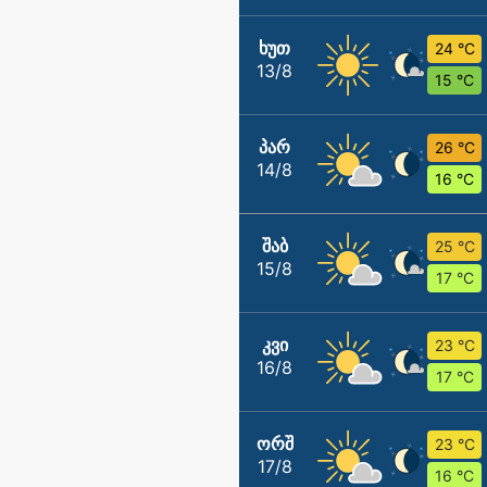
ᲮᲣᲗ
24 °C
13/8
15 °C
ᲞᲐᲠ
26 °C
14/8
16 °C
ᲨᲐᲑ
25 °C
15/8
17 °C
ᲙᲕᲘ
23 °C
16/8
17 °C
ᲝᲠᲨ
23 °C
17/8
16 °C