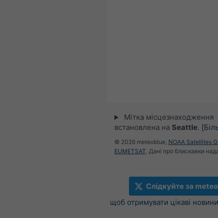
Мітка місцезнаходження
встановлена на
Seattle
.
[Біл
© 2026 meteoblue,
NOAA Satellites 
EUMETSAT
. Дані про блискавки над
Слідкуйте за meteo
щоб отримувати цікаві новини