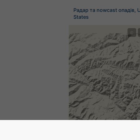
Радар та nowcast опадів, 
States
©