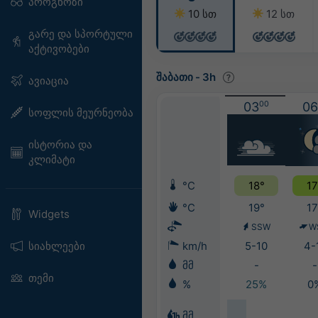
პროგნოზი
10 სთ
12 სთ
გარე და სპორტული
აქტივობები
შაბათი
-
3h
ავიაცია
03
00
06
სოფლის მეურნეობა
ისტორია და
კლიმატი
°C
18°
17
°C
19°
17
Widgets
SSW
W
სიახლეები
km/h
5-10
4-
მმ
-
-
თემი
%
25%
0
მმ