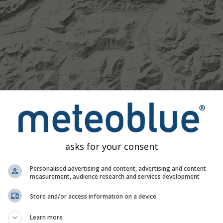
ზომიერი
ძლიერი
ძალიან ძლიერი
სეტყვა
განთავსებულია Kiefersfelden-ზე. ეს ანიმაცია აჩვენებს
ნალ
ალედისთვის, ასევე
2h პროგნოზს
. ნარინჯისფერი ჯვრები ელვ
asks for your consent
რუნველყოფილია
nowcast.de
-ის მიერ (ხელმისაწვდომია აშშ-ში
ვიმა ან სუსტი თოვლი შესაძლოა რადარზე უხილავი დარჩეს.
ნ
Personalised advertising and content, advertising and content
კოდირებული, ტურკუზიდან წითლამდე.
measurement, audience research and services development
Store and/or access information on a device
 პროგნოზი Kiefersfelden-თვის
Learn more