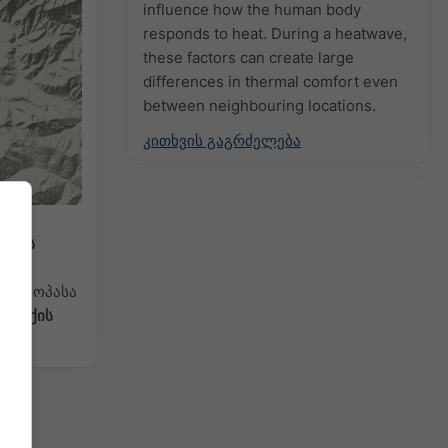
influence how the human body
responds to heat. During a heatwave,
these factors can create large
differences in thermal comfort even
between neighbouring locations.
კითხვის გაგრძელება
ექის
ას
, ევროპასა
ალექის