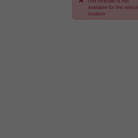
This forecast is not
available for the selec
location