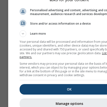
history+
Personalised advertising and content, advertising and c
measurement, audience research and services develop
ამინდი
Store and/or access information on a device
Learn more
სეზონური
Your personal data will be processed and information from you
პროგნოზი
(cookies, unique identifiers, and other device data) may be store
accessed by and shared with 750 partners, or used specifically b
site. We and our partners may use precise geolocation data.
List
partners.
Some vendors may process your personal data on the basis of l
interest, which you can object to by managing your options belo
for a link at the bottom of this page or in the site menu to manag
withdraw consent in privacy and cookie settings.
OK
Manage options