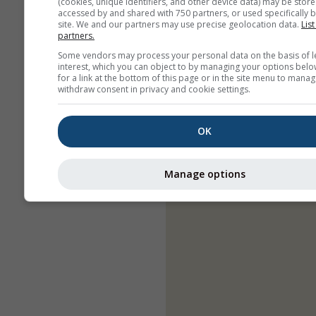
(cookies, unique identifiers, and other device data) may be store
accessed by and shared with 750 partners, or used specifically b
site. We and our partners may use precise geolocation data.
List
partners.
Some vendors may process your personal data on the basis of l
interest, which you can object to by managing your options belo
for a link at the bottom of this page or in the site menu to manag
withdraw consent in privacy and cookie settings.
OK
Manage options