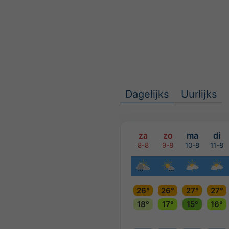
Dagelijks
Uurlijks
za
zo
ma
di
8-8
9-8
10-8
11-8
26°
26°
27°
27°
18°
17°
15°
16°