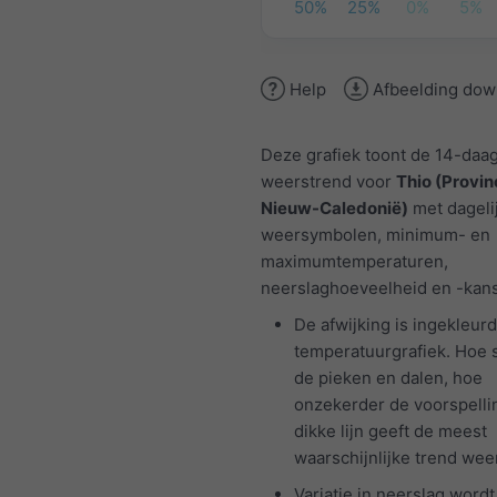
50%
25%
0%
5%
Help
Afbeelding dow
Deze grafiek toont de 14-daa
weerstrend voor
Thio (Provin
Nieuw-Caledonië)
met dageli
weersymbolen, minimum- en
maximumtemperaturen,
neerslaghoeveelheid en -kans
De afwijking is ingekleurd
temperatuurgrafiek. Hoe 
de pieken en dalen, hoe
onzekerder de voorspelli
dikke lijn geeft de meest
waarschijnlijke trend weer
Variatie in neerslag wordt