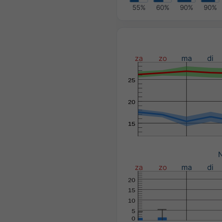
55%
60%
90%
90%
za
zo
ma
di
N
za
zo
ma
di