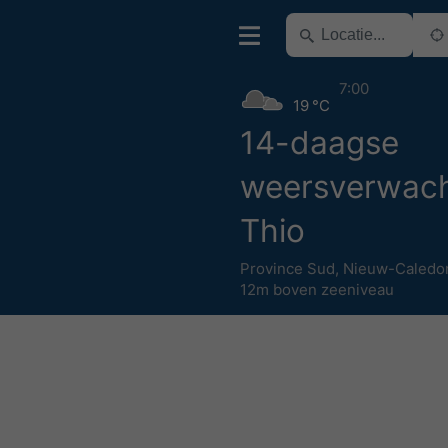
7:00
19 °C
14-daagse
weersverwach
Thio
Province Sud
,
Nieuw-Caledo
12m boven zeeniveau