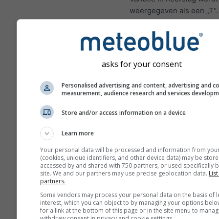
weergegeven als een „T“
onzekerheden nemen gew
toe met het aantal dagen 
in de voorspelling.
De voorspelling wordt ge
asks for your consent
met „ensemble“-modellen
worden meerdere modelr
Personalised advertising and content, advertising and c
measurement, audience research and services develop
verschillende startparam
berekend om de voorspel
Store and/or access information on a device
nauwkeuriger in te schatt
Learn more
Your personal data will be processed and information from you
(cookies, unique identifiers, and other device data) may be store
Meer weergegevens
accessed by and shared with 750 partners, or used specifically b
site. We and our partners may use precise geolocation data.
List
partners.
M
Some vendors may process your personal data on the basis of l
E
interest, which you can object to by managing your options belo
for a link at the bottom of this page or in the site menu to manag
withdraw consent in privacy and cookie settings.