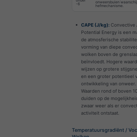
onder
onweersbuien waarschijn
-6
hefmechanisme.
CAPE (J/kg):
Convective 
Potential Energy is een m
de atmosferische stabilite
vorming van diepe convec
wolken boven de grensla
beïnvloedt. Hogere waar
wijzen op grotere stijgsn
en een groter potentieel 
ontwikkeling van onweer.
Waarden rond of boven 1
duiden op de mogelijkhei
zwaar weer als er convec
activiteit ontstaat.
Temperatuursgradiënt / Voc
Wolken