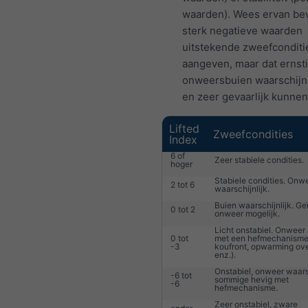
waarden). Wees ervan be
sterk negatieve waarden
uitstekende zweefconditi
aangeven, maar dat ernst
onweersbuien waarschijnli
en zeer gevaarlijk kunnen 
Lifted
Zweefcondities
Index
6 of
Zeer stabiele condities.
hoger
Stabiele condities. Onwe
2 tot 6
waarschijnlijk.
Buien waarschijnlijk. Ge
0 tot 2
onweer mogelijk.
Licht onstabiel. Onweer
0 tot
met een hefmechanisme 
-3
koufront, opwarming ov
enz.).
Onstabiel, onweer waarsc
-6 tot
sommige hevig met
-6
hefmechanisme.
Zeer onstabiel, zware