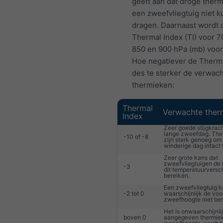
geeft aan dat droge ther
een zweefvliegtuig niet 
dragen. Daarnaast wordt 
Thermal Index (TI) voor 7
850 en 900 hPa (mb) voor
Hoe negatiever de Therma
des te sterker de verwac
thermieken:
Thermal
Verwachte ther
Index
Zeer goede stijgkrac
lange zweefdag. Th
-10 of -8
zijn sterk genoeg om 
winderige dag intact t
Zeer grote kans dat
zweefvliegtuigen de
-3
dit temperatuurversch
bereiken.
Een zweefvliegtuig 
-2 tot 0
waarschijnlijk de vo
zweefhoogte niet ber
Het is onwaarschijnli
boven 0
aangegeven thermiek