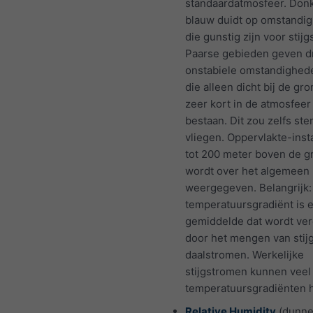
standaardatmosfeer. Don
blauw duidt op omstandi
die gunstig zijn voor stij
Paarse gebieden geven d
onstabiele omstandighed
die alleen dicht bij de gro
zeer kort in de atmosfee
bestaan. Dit zou zelfs ste
vliegen. Oppervlakte-insta
tot 200 meter boven de g
wordt over het algemeen 
weergegeven. Belangrijk:
temperatuursgradiënt is 
gemiddelde dat wordt ver
door het mengen van stij
daalstromen. Werkelijke
stijgstromen kunnen veel
temperatuursgradiënten 
Relative Humidity
(dunn