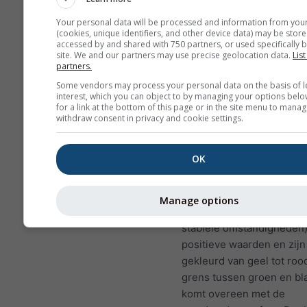
voorkomen in Bitterwasser (N
Your personal data will be processed and information from you
een van de beste zweeflocatie
(cookies, unique identifiers, and other device data) may be store
wereld. Dergelijke condities z
accessed by and shared with 750 partners, or used specifically b
site. We and our partners may use precise geolocation data.
List
meeste plaatsen nooit optred
partners.
op goede dagen kun je bijna o
Some vendors may process your personal data on the basis of l
soortgelijke patronen zien die
interest, which you can object to by managing your options belo
hoogtes bereiken.
for a link at the bottom of this page or in the site menu to manag
withdraw consent in privacy and cookie settings.
Temperatuursgradiënt
w
OK
gemeten in kelvin per 10
hoogteverschil. De exact
staat met witte labels op 
Manage options
contourlijnen. Inversies (
stabiele omstandigheden
positieve waarden en zijn
gekleurd van geel tot roo
grens tussen groen en b
komt overeen met de