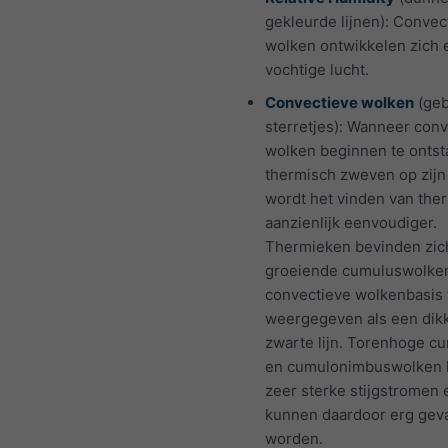
gekleurde lijnen): Convec
wolken ontwikkelen zich 
vochtige lucht.
Convectieve wolken
(geb
sterretjes): Wanneer con
wolken beginnen te ontsta
thermisch zweven op zijn
wordt het vinden van the
aanzienlijk eenvoudiger.
Thermieken bevinden zic
groeiende cumuluswolke
convectieve wolkenbasis
weergegeven als een dik
zwarte lijn. Torenhoge c
en cumulonimbuswolken
zeer sterke stijgstromen 
kunnen daardoor erg geva
worden.