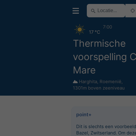
7:00
17 °C
Thermische
voorspelling 
Mare
Harghita
,
Roemenië
,
1301m boven zeeniveau
point+
Dit is slechts een voorbeel
Bazel, Zwitserland. Om dez