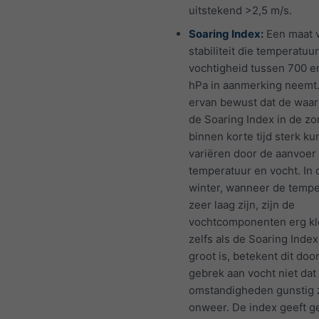
uitstekend >2,5 m/s.
Soaring Index:
Een maat 
stabiliteit die temperatuu
vochtigheid tussen 700 e
hPa in aanmerking neemt
ervan bewust dat de waa
de Soaring Index in de z
binnen korte tijd sterk k
variëren door de aanvoer
temperatuur en vocht. In 
winter, wanneer de temp
zeer laag zijn, zijn de
vochtcomponenten erg kl
zelfs als de Soaring Index 
groot is, betekent dit doo
gebrek aan vocht niet dat
omstandigheden gunstig z
onweer. De index geeft g