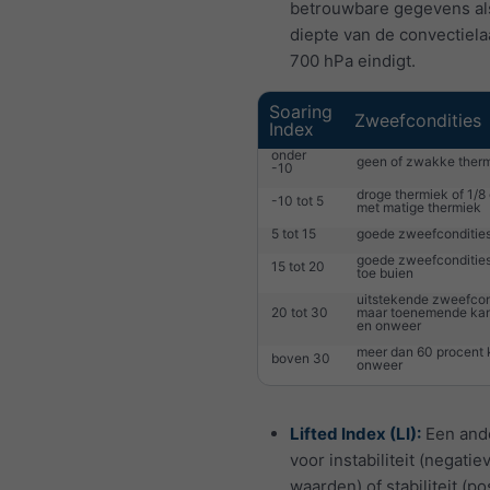
betrouwbare gegevens al
diepte van de convectiel
700 hPa eindigt.
Soaring
Zweefcondities
Index
onder
geen of zwakke ther
-10
droge thermiek of 1/8
-10 tot 5
met matige thermiek
5 tot 15
goede zweefconditie
goede zweefcondities
15 tot 20
toe buien
uitstekende zweefcon
20 tot 30
maar toenemende kan
en onweer
meer dan 60 procent 
boven 30
onweer
Lifted Index (LI):
Een and
voor instabiliteit (negatie
waarden) of stabiliteit (po