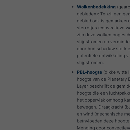
Wolkenbedekking
(gear
gebieden): Tenzij een ge
gebied ook is gemarkeer
sterretjes (convectieve w
zijn deze wolken ongesch
stijgstromen en verminder
door hun schaduw sterk e
potentiële ontwikkeling v
stijgstromen.
PBL-hoogte
(dikke witte l
hoogte van de Planetary 
Layer beschrijft de gemi
hoogte die een luchtpakk
het oppervlak omhoog ka
bewegen. Draagkracht (b
en wind (mechanische me
beïnvloeden deze hoogte
Menging door convectiev