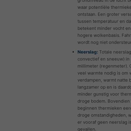
grondniveau in de lucht b
waar potentiële thermiek
ontstaan. Een groter versc
tussen temperatuur en d
betekent minder vocht en
hogere wolkenbasis. Fahr
wordt nog niet ondersteu
Neerslag:
Totale neerslag
convectief en sneeuw) in
millimeter (regenmeter).
veel warmte nodig is om 
verdampen, warmt natte
langzamer op en is daard
minder gunstig voor ther
droge bodem. Bovendien
beginnen thermieken eerd
droge omstandigheden, 
er vooraf geen neerslag i
gevallen.