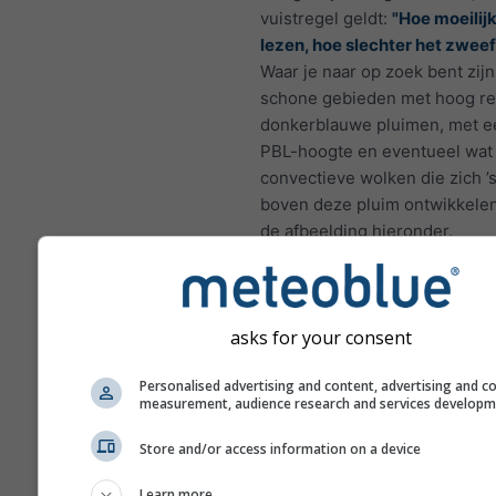
vuistregel geldt:
"Hoe moeilijk
lezen, hoe slechter het zweef
Waar je naar op zoek bent zij
schone gebieden met hoog r
donkerblauwe pluimen, met e
PBL-hoogte en eventueel wat 
convectieve wolken die zich ’
boven deze pluim ontwikkelen,
de afbeelding hieronder.
asks for your consent
Personalised advertising and content, advertising and c
measurement, audience research and services develop
Store and/or access information on a device
Dit is een voorbeeld van uits
zweefcondities zoals die vaak
Learn more