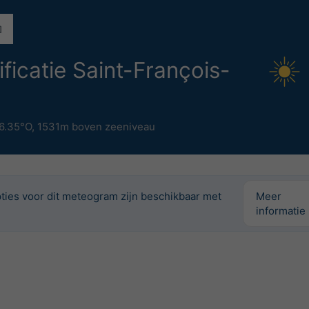
ificatie Saint-François-
6.35°O,
1531m boven zeeniveau
ties voor dit meteogram zijn beschikbaar met
Meer
informatie