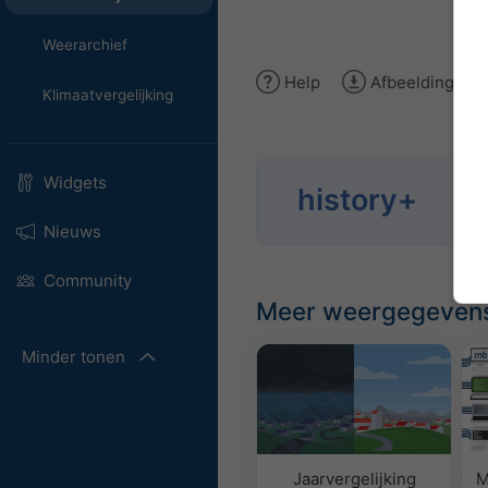
Weerarchief
Help
Afbeelding do
Klimaatvergelijking
Widgets
history+
Anal
Nieuws
Community
Meer weergegeven
Minder tonen
Jaarvergelijking
M