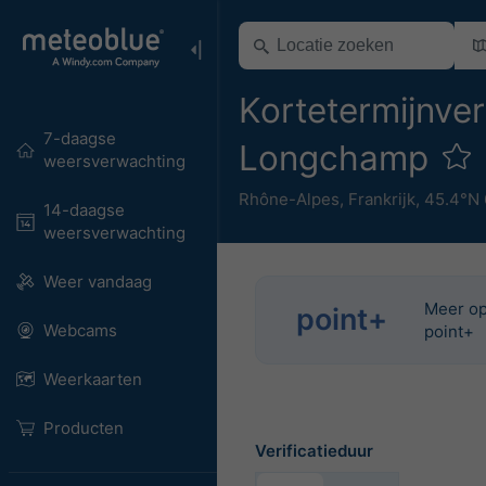
Kortetermijnver
7-daagse
Longchamp
weersverwachting
Rhône-Alpes
,
Frankrijk
,
45.4°N 
14-daagse
weersverwachting
Weer vandaag
Meer op
point+
Webcams
point+
Weerkaarten
Producten
Verificatieduur