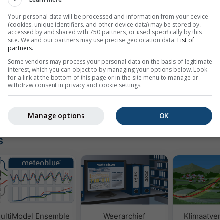
Your personal data will be processed and information from your device
(cookies, unique identifiers, and other device data) may be stored by,
accessed by and shared with 750 partners, or used specifically by this
wnloaden
site. We and our partners may use precise geolocation data.
List of
partners.
Some vendors may process your personal data on the basis of legitimate
interest, which you can object to by managing your options below. Look
for a link at the bottom of this page or in the site menu to manage or
withdraw consent in privacy and cookie settings.
yseer historische weergegevens vanaf 1940
Try it for 
Manage options
OK
s
ultiModel Ensemble
Weerarchief
Klimaatver