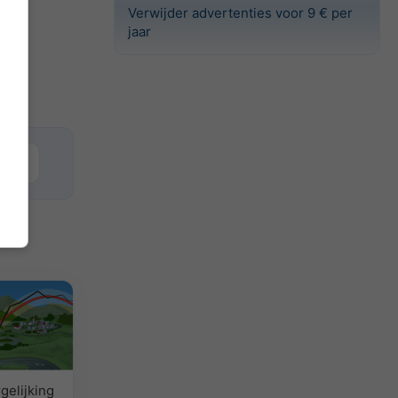
Verwijder advertenties voor 9 € per
jaar
Basel
gelijking