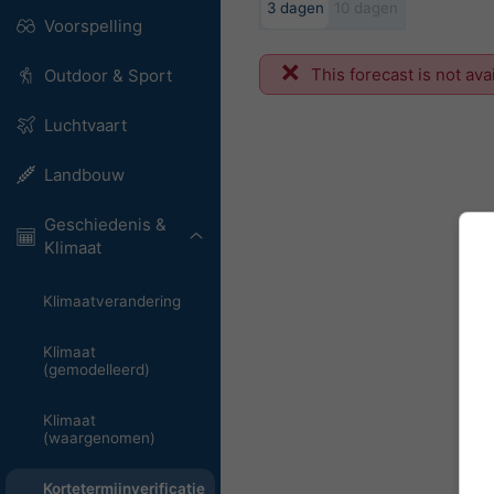
3 dagen
10 dagen
Voorspelling
This forecast is not ava
Outdoor & Sport
Luchtvaart
Landbouw
Geschiedenis &
Klimaat
Klimaatverandering
Klimaat
(gemodelleerd)
Klimaat
(waargenomen)
Kortetermijnverificatie