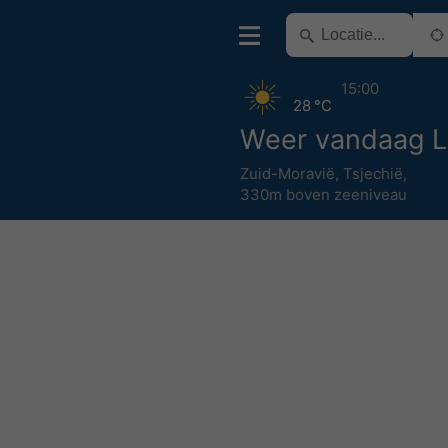
15:00
28 °C
Weer vandaag L
Zuid-Moravië
,
Tsjechië
,
330m boven zeeniveau