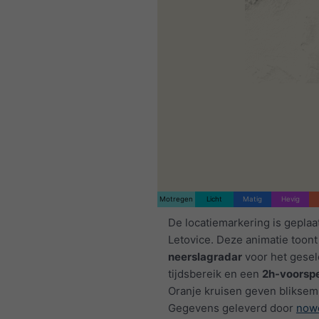
Motregen
Licht
Matig
Hevig
De locatiemarkering is geplaa
Letovice. Deze animatie toont
neerslagradar
voor het gese
tijdsbereik en een
2h-voorspe
Oranje kruisen geven bliksem
Gegevens geleverd door
now