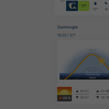
17°
17°
4-
Zonhoogte
16:25
/
37°
▲
05:31
▲
23:4
▼
20:27
▼
16:1
UV 6