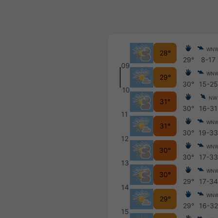
WN
28°
29°
8-17
09
WN
29°
30°
15-25
10
NW
31°
30°
16-31
11
WN
31°
30°
19-3
12
WN
30°
30°
17-33
13
WN
30°
29°
17-34
14
WN
29°
29°
16-32
15