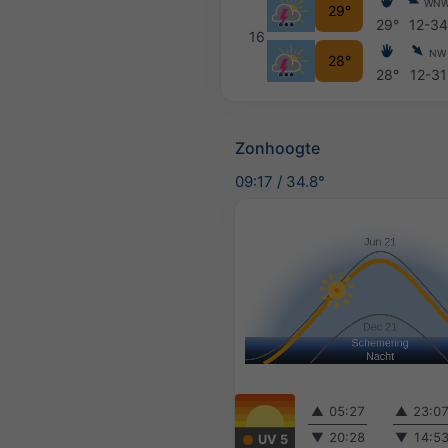
WN
29°
29°
12-34
16
NW
28°
28°
12-31
Zonhoogte
09:17
/
34.8°
▲
05:27
▲
23:0
▼
20:28
▼
14:5
UV 5