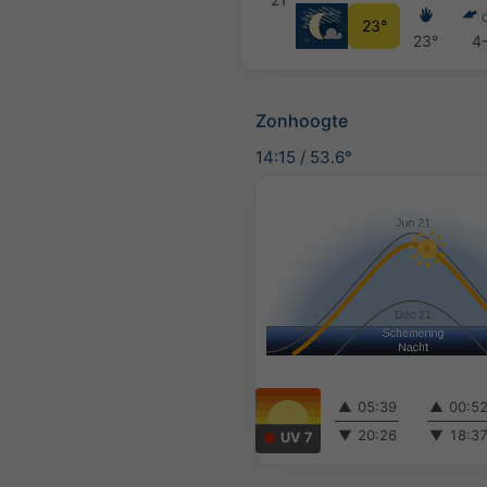
23°
23°
4
Zonhoogte
14:15
/
53.6°
▲
05:39
▲
00:5
▼
20:26
▼
18:3
UV 7