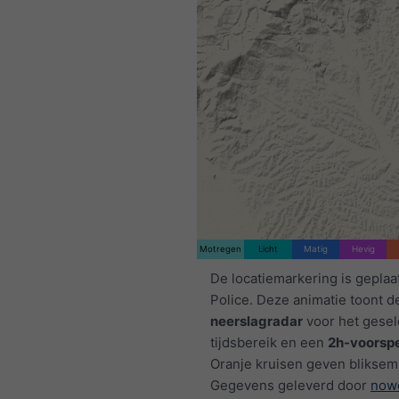
Motregen
Licht
Matig
Hevig
De locatiemarkering is geplaa
Police. Deze animatie toont d
neerslagradar
voor het gese
tijdsbereik en een
2h-voorspe
Oranje kruisen geven bliksem
Gegevens geleverd door
now