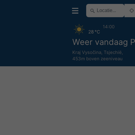
14:00
28 °C
Weer vandaag P
Kraj Vysočina
,
Tsjechië
,
453m boven zeeniveau