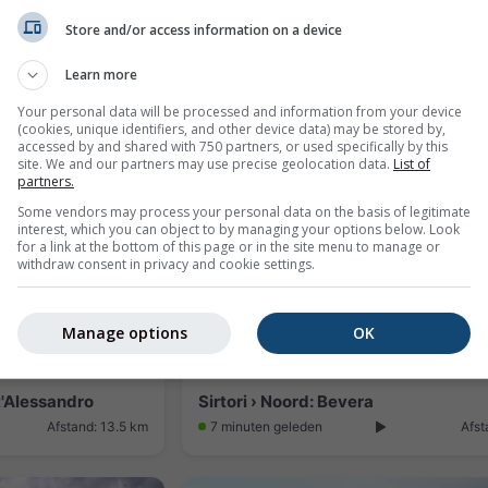
Store and/or access information on a device
eteo
Learn more
Afstand: 11.6 km
8 minuten geleden
Af
Your personal data will be processed and information from your device
(cookies, unique identifiers, and other device data) may be stored by,
accessed by and shared with 750 partners, or used specifically by this
site. We and our partners may use precise geolocation data.
List of
partners.
Some vendors may process your personal data on the basis of legitimate
interest, which you can object to by managing your options below. Look
for a link at the bottom of this page or in the site menu to manage or
withdraw consent in privacy and cookie settings.
Manage options
OK
t'Alessandro
Sirtori › Noord: Bevera
Afstand: 13.5 km
7 minuten geleden
Afst