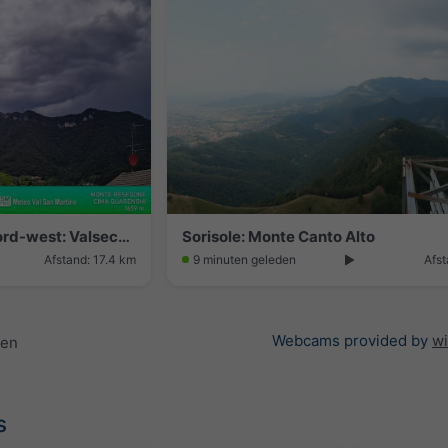
Sant'Omobono Terme › Noord-west: Valsecca - Monte Resegone
Sorisole: Monte Canto Alto
Afstand: 17.4 km
9 minuten geleden
Afst
Webcams provided by
w
gen
s