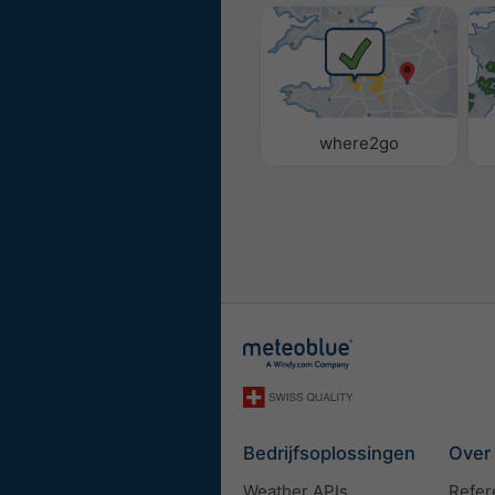
where2go
Bedrijfsoplossingen
Over
Weather APIs
Refer