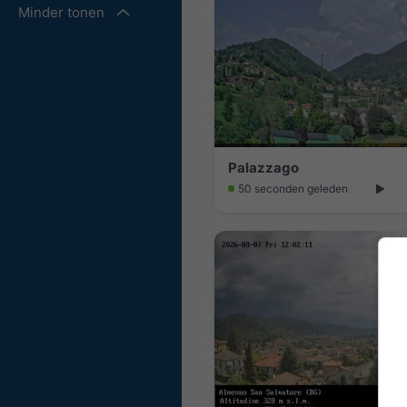
Minder tonen
Palazzago
50 seconden geleden