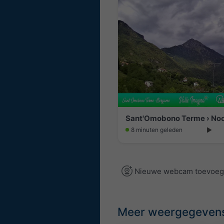
8 minuten geleden
Nieuwe webcam toevoe
Meer weergegeven