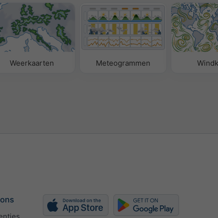
Weerkaarten
Meteogrammen
Windk
 ons
enties