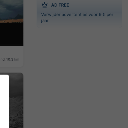
AD FREE
Verwijder advertenties voor 9 € per
jaar
and: 10.3 km