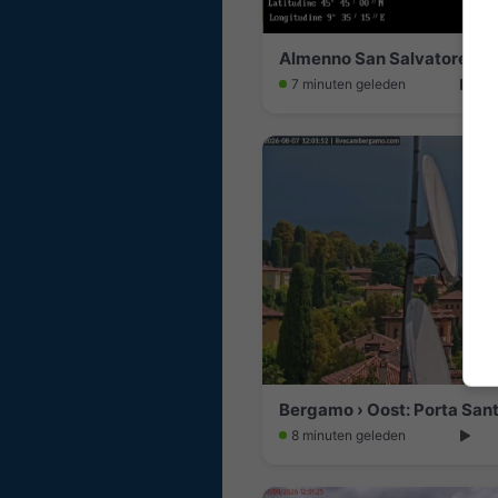
Almenno San Salvatore: M
7 minuten geleden
Bergamo › Oost: Porta San
8 minuten geleden