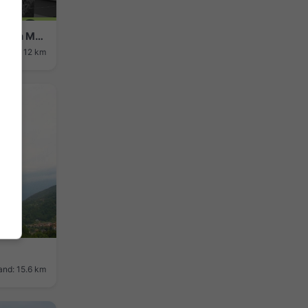
Monte Marenzo › Noord-west: Monte San Martino (Lecco)
stand: 12 km
and: 15.6 km