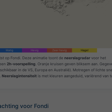
Matig
Hevig
Zeer hevig
Hagel
tst op Fondi. Deze animatie toont de
neerslagradar
voor het
 een
2h-voorspelling
. Oranje kruisen geven bliksem aan. Gegev
schikbaar in de VS, Europa en Australië). Motregen of lichte s
.
Neerslagintensiteit
is met kleuren aangeduid, variërend van t
achting voor Fondi