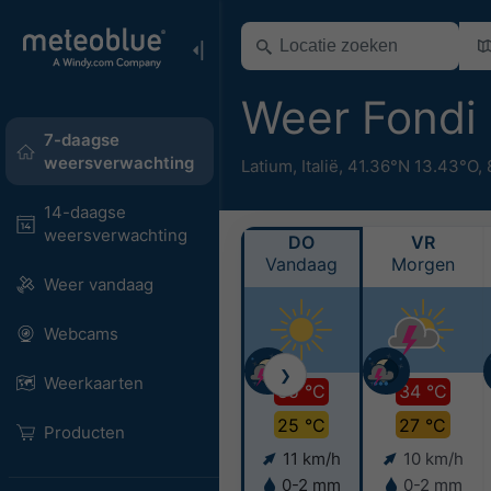
Weer Fondi
7-daagse
weersverwachting
Latium
,
Italië
,
41.36°N 13.43°O,
14-daagse
weersverwachting
DO
VR
Vandaag
Morgen
Weer vandaag
Webcams
❯
Weerkaarten
35 °C
34 °C
25 °C
27 °C
Producten
11 km/h
10 km/h
0-2 mm
0-2 mm