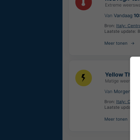
Extreme weersw
Van
Vandaag
10
Bron:
Italy: Cent
Laatste update:
8
Meer tonen
Yellow Thund
Matige weerswa
Van
Morgen
14:
Bron:
Italy: Cent
Laatste update:
8
Meer tonen