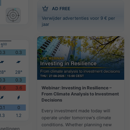
AD FREE
Verwijder advertenties voor 9 € per
jaar
1
00
0.3
0.3
28°
28°
0.3
0.3
Webinar: Investing in Resilience –
3.6
3.6
From Climate Analysis to Investment
Decisions
0.1
0
Every investment made today will
1.3
1.2
operate under tomorrow's climate
conditions. Whether planning new
spellingen