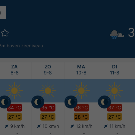
3
8m boven zeeniveau
ZA
ZO
MA
DI
8-8
9-8
10-8
11-8
34 °C
35 °C
36 °C
37 °C
27 °C
27 °C
28 °C
27 °C
9 km/h
10 km/h
12 km/h
11 km/h
-
-
-
-