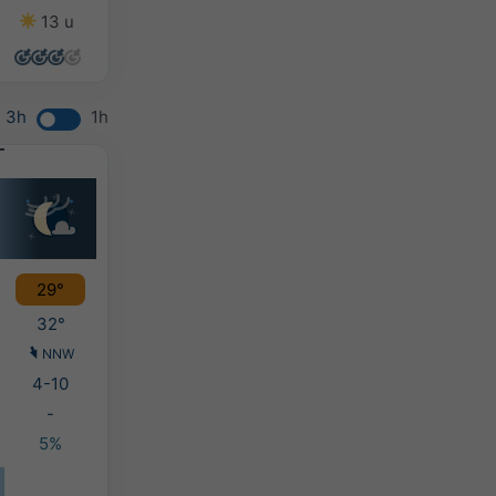
13 u
12 u
9 u
13 u
3h
1h
29°
32°
NNW
4-10
-
5%