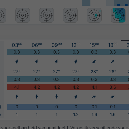
03
00
06
00
09
00
12
00
15
00
18
00
2
)
0.3
0.3
0.3
0.3
0.3
0.3
27°
27°
27°
27°
28°
28°
0.3
0.3
0.3
0.3
0.3
0.3
4.1
4.2
4.2
4.2
4.1
3.6
)
0
0
0
0
0.1
0.1
)
1
1
1
1.2
1.6
1.6
 voorspelbaarheid van gemiddeld. Vergelijk verschillende voor