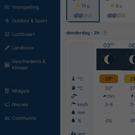
11 u
9 u
Voorspelling
Outdoor & Sport
donderdag
-
3h
Luchtvaart
03
00
06
Landbouw
Geschiedenis &
Klimaat
°C
28°
25
°C
30°
27
Widgets
ONO
Nieuws
km/h
3-8
3-
mm
-
-
Community
%
0%
0
mm