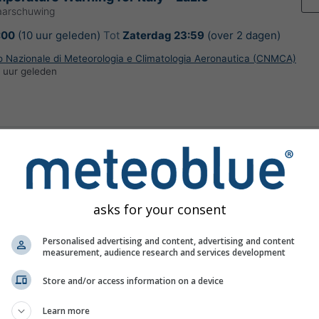
aarschuwing
:00
(10 uur geleden)
Tot
Zaterdag 23:59
(over 2 dagen)
ro Nazionale di Meteorologia e Climatologia Aeronautica (CNMCA)
 uur geleden
erstorm Warning for Italy - Lazio
arschuwing
asks for your consent
00
(over 17 uur)
Tot
Morgen
19:59
(over 23 uur)
ro Nazionale di Meteorologia e Climatologia Aeronautica (CNMCA)
Personalised advertising and content, advertising and content
 uur geleden
measurement, audience research and services development
Store and/or access information on a device
Learn more