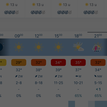
13 u
13 u
13 u
13 u
00
09
00
12
00
15
00
18
00
21
00
°
29°
32°
34°
35°
32°
°
32°
38°
39°
37°
34°
N
ZW
ZW
ZW
W
NW
8
2-8
8-18
11-25
10-21
5-15
-
-
-
-
< 1
%
0%
0%
0%
65%
65%