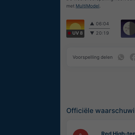
met
MultiModel
.
▲
06:04
UV 8
▼
20:19
Voorspelling delen
Officiële waarschuw
Red High-tem