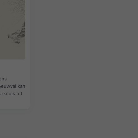
ens
neeuwval kan
urkoois tot