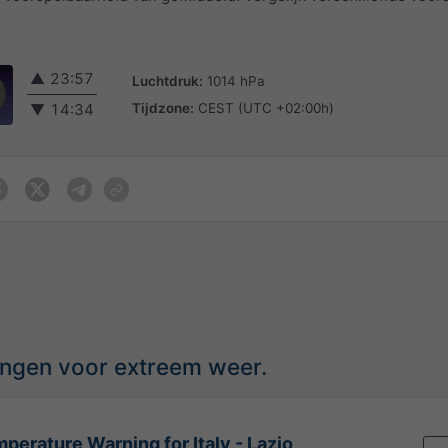
▲
23:57
Luchtdruk:
1014 hPa
Tijdzone:
CEST (UTC +02:00h)
▼
14:34
ingen voor extreem weer.
perature Warning for Italy - Lazio