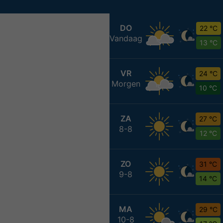
DO
22 °C
Vandaag
13 °C
VR
24 °C
Morgen
10 °C
ZA
27 °C
8-8
12 °C
ZO
31 °C
9-8
14 °C
MA
29 °C
10-8