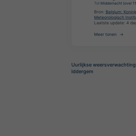
Tot
Middernacht (over 11
Bron:
Belgium: Koninkl
Meteorologisch Instit
Laatste update:
4 da
Meer tonen
Uurlijkse weersverwachting
Iddergem