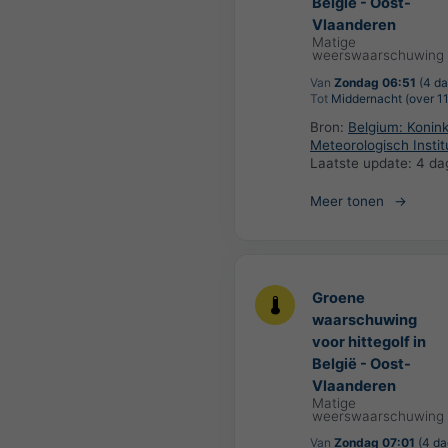
België - Oost-
Vlaanderen
Matige
weerswaarschuwing
Van
Zondag 06:51
(4 da
Tot
Middernacht (over 11
Bron:
Belgium: Koninkl
Meteorologisch Instit
Laatste update:
4 da
Meer tonen
Groene
waarschuwing
voor hittegolf in
België - Oost-
Vlaanderen
Matige
weerswaarschuwing
Van
Zondag 07:01
(4 da