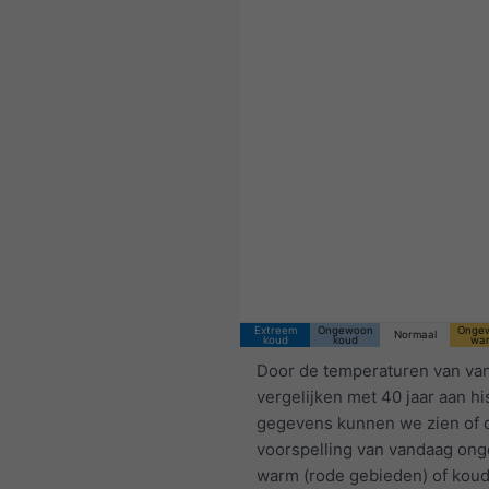
Extreem
Ongewoon
Onge
Normaal
koud
koud
wa
Door de temperaturen van va
vergelijken met 40 jaar aan hi
gegevens kunnen we zien of 
voorspelling van vandaag on
warm (rode gebieden) of kou