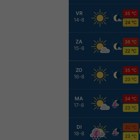
VR
35 °C
14-8
24 °C
ZA
36 °C
15-8
22 °C
ZO
35 °C
16-8
23 °C
MA
34 °C
17-8
23 °C
DI
32 °C
18-8
23 °C