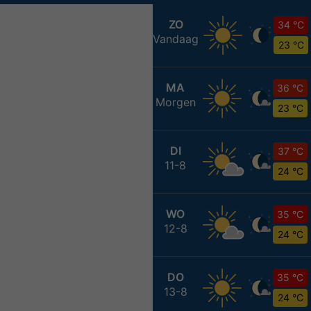
ZO
34 °C
Vandaag
23 °C
MA
36 °C
Morgen
23 °C
DI
37 °C
11-8
24 °C
WO
35 °C
12-8
24 °C
DO
35 °C
13-8
24 °C