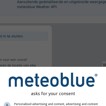
Aanvullende gedetailleerde en uitgebreide weergege
meteoblue Weather API.
 in te sluiten.
n voor een vooraf
eren de locatie van elke
cteren.
uiken
r detecteren
asks for your consent
Personalised advertising and content, advertising and content