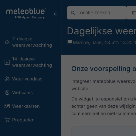
Dagelijkse we
7-daagse
Marche
,
Italië
,
43.5°N 13.25°
weersverwachting
14-daagse
weersverwachting
Onze voorspelling 
Weer vandaag
Integreer meteoblue weersvoo
website.
Webcams
De widget is responsief en u
Weerkaarten
echter geen van deze wijzigin
commercieel en niet-commerci
Producten