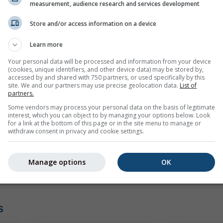
measurement, audience research and services development
Store and/or access information on a device
Learn more
Your personal data will be processed and information from your device
(cookies, unique identifiers, and other device data) may be stored by,
mph
kn
accessed by and shared with 750 partners, or used specifically by this
site. We and our partners may use precise geolocation data.
List of
partners.
Some vendors may process your personal data on the basis of legitimate
interest, which you can object to by managing your options below. Look
for a link at the bottom of this page or in the site menu to manage or
withdraw consent in privacy and cookie settings.
Manage options
OK
s