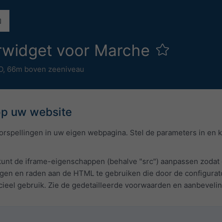
erwidget voor Marche
O,
66m boven zeeniveau
op uw website
rspellingen in uw eigen webpagina. Stel de parameters in en 
 kunt de iframe-eigenschappen (behalve "src") aanpassen zodat
gen en raden aan de HTML te gebruiken die door de configurato
eel gebruik. Zie de gedetailleerde voorwaarden en aanbeveli