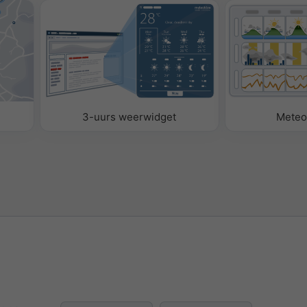
m
es om weerparameters aan
f te verwijderen.
3-uurs weerwidget
Mete