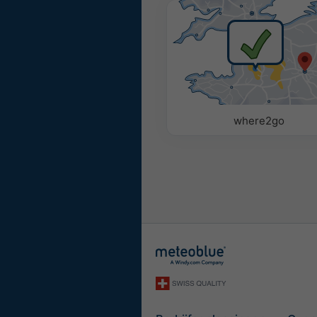
Kleur
Monochroo
Parameters
Gebruik de volgende opti
de Widget toe te voegen o
where2go
Pictogram
Temperatuur (max.)
Temperatuur (min.)
Windsnelheid
Wind Gust
Windrichting
UV-index
Relative Humidity