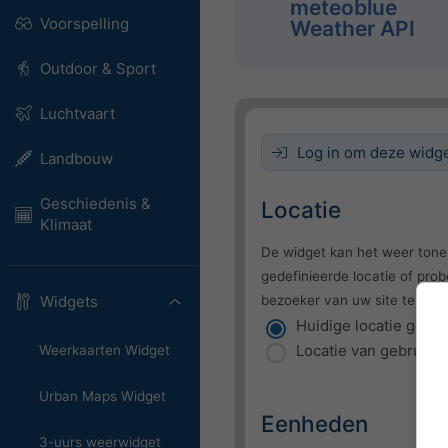
meteoblue
Voorspelling
Weather API
Outdoor & Sport
Luchtvaart
Log in om deze widget
Landbouw
Geschiedenis &
Locatie
Klimaat
De widget kan het weer tone
gedefinieerde locatie of prob
bezoeker van uw site te dete
Widgets
Huidige locatie gebr
Locatie van gebruike
Weerkaarten Widget
Urban Maps Widget
Eenheden
3-uurs weerwidget