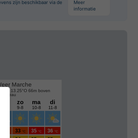
vens zijn beschikbaar via de
Meer
informatie