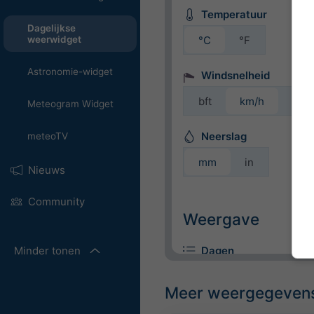
Temperatuur
Dagelijkse
°C
°F
weerwidget
Astronomie-widget
Windsnelheid
bft
km/h
m/s
Meteogram Widget
Neerslag
meteoTV
mm
in
Nieuws
Community
Weergave
Minder tonen
Dagen
Meer weergegeven
Kleur