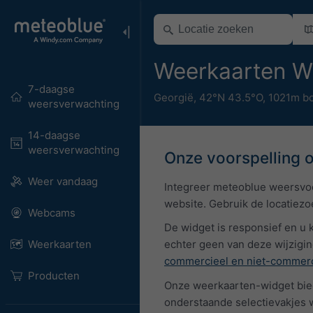
Weerkaarten W
7-daagse
Georgië
,
42°N 43.5°O,
1021m b
weersverwachting
14-daagse
weersverwachting
Onze voorspelling 
Weer vandaag
Integreer meteoblue weersvoo
website. Gebruik de locatiezo
Webcams
De widget is responsief en u
Weerkaarten
echter geen van deze wijzigin
commercieel en niet-commerc
Producten
Onze weerkaarten-widget bied
onderstaande selectievakjes 