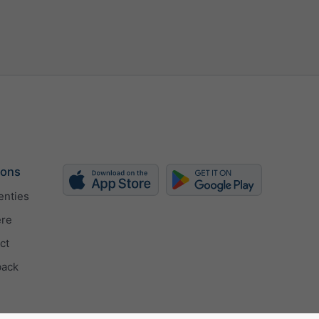
l
h
kn
bft
 ons
enties
ère
ct
back
 aanpassen
lecteren (px)