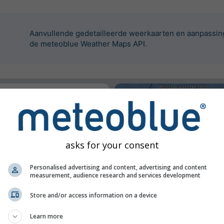
Aanvullende gedetailleerde weerkaarten en aanpassing
de meteoblue Weather Maps API.
 in te sluiten.
e
asks for your consent
Personalised advertising and content, advertising and content
measurement, audience research and services development
Store and/or access information on a device
Learn more
n