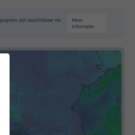
sopties zijn beschikbaar via
Meer
informatie