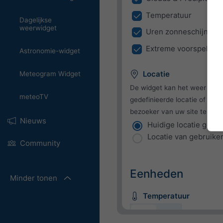
Temperatuur
Dagelijkse
weerwidget
Uren zonneschijn
Extreme voorspelling
Astronomie-widget
Locatie
Meteogram Widget
De widget kan het weer tone
meteoTV
gedefinieerde locatie of prob
bezoeker van uw site te dete
Nieuws
Huidige locatie gebr
Locatie van gebruike
Community
Eenheden
Minder tonen
Temperatuur
C
F