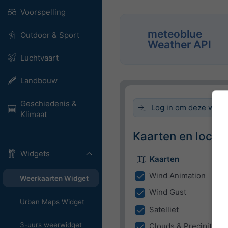
Voorspelling
meteoblue
Outdoor & Sport
Weather API
Luchtvaart
Landbouw
Geschiedenis &
Log in om deze widget
Klimaat
Kaarten en locati
Widgets
Kaarten
Wind Animation
Weerkaarten Widget
Wind Gust
Urban Maps Widget
Satelliet
3-uurs weerwidget
Clouds & Precipitatio