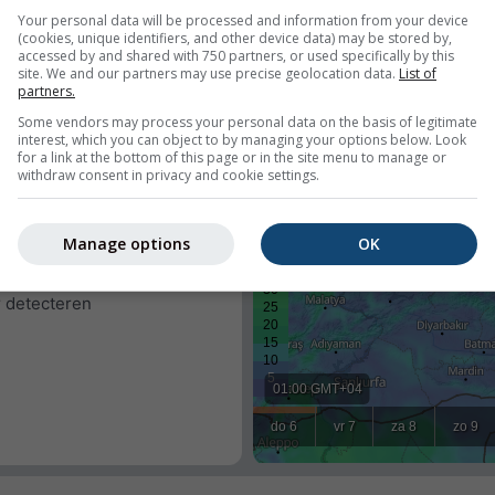
Your personal data will be processed and information from your device
(cookies, unique identifiers, and other device data) may be stored by,
accessed by and shared with 750 partners, or used specifically by this
site. We and our partners may use precise geolocation data.
List of
partners.
Some vendors may process your personal data on the basis of legitimate
interest, which you can object to by managing your options below. Look
for a link at the bottom of this page or in the site menu to manage or
withdraw consent in privacy and cookie settings.
n voor een vooraf
eren de locatie van elke
Manage options
OK
cteren.
uiken
r detecteren